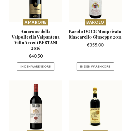
AMARONE
BAROLO
Amarone della
Barolo DOCG Monprivato
Valpolicella Valpantena
Mascarello
Giuseppe 2011
Villa Arvedi BERTANI
€
355.00
2016
€
40.50
IN DEN WARENKORB
IN DEN WARENKORB