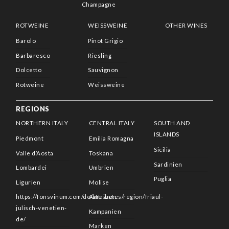
Champagne
ROTWEINE
WEISSWEINE
OTHER WINES
Barolo
Pinot Grigio
Barbaresco
Riesling
Dolcetto
Sauvignon
Rotweine
Weissweine
REGIONS
NORTHERN ITALY
CENTRAL ITALY
SOUTH AND
ISLANDS
Piedmont
Emilia Romagna
Sicilia
Valle d’Aosta
Toskana
Sardinien
Lombardei
Umbrien
Puglia
Ligurien
Molise
https://fonsvinum.com/de/attributes/region/friaul-
Abruzzen
julisch-venetien-
Kampanien
de/
Marken