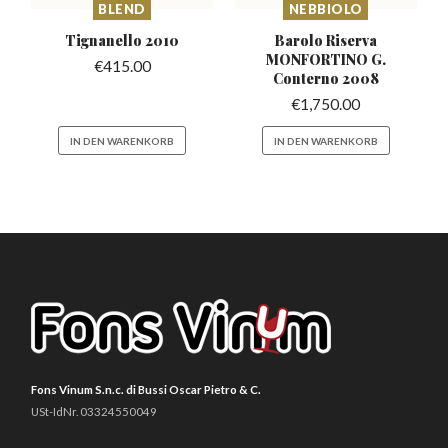
BLEND
NEBBIOLO
Tignanello
2010
Barolo Riserva
MONFORTINO
G.
€
415.00
Conterno 2008
€
1,750.00
IN DEN WARENKORB
IN DEN WARENKORB
Fons Vinum S.n.c. di Bussi Oscar Pietro & C.
USt-IdNr. 03324550049