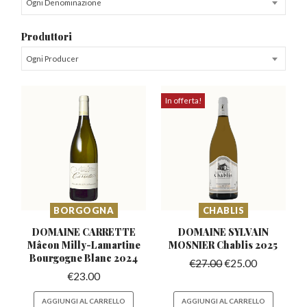
Ogni Denominazione
Produttori
Ogni Producer
In offerta!
BORGOGNA
CHABLIS
DOMAINE CARRETTE
DOMAINE SYLVAIN
Mâcon Milly-Lamartine
MOSNIER Chablis
2025
Bourgogne Blanc 2024
€
27.00
€
25.00
€
23.00
AGGIUNGI AL CARRELLO
AGGIUNGI AL CARRELLO