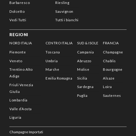
Barbaresco
Riesling
Dolcetto
Sauvignon
Vedi Tutti
Tutti i bianchi
REGIONI
NORD ITALIA
CENTRO ITALIA
SUD & ISOLE
FRANCIA
Piemonte
Toscana
Campania
Champagne
Veneto
Umbria
Abruzzo
Chablis
Trentino Alto
Marche
Molise
Bourgogne
Adige
Emilia Romagna
Sicilia
Alsaze
Friuli Venezia
Sardegna
Loira
Giulia
Puglia
Sauternes
Lombardia
Valle d’Aosta
Liguria
Champagne Importati