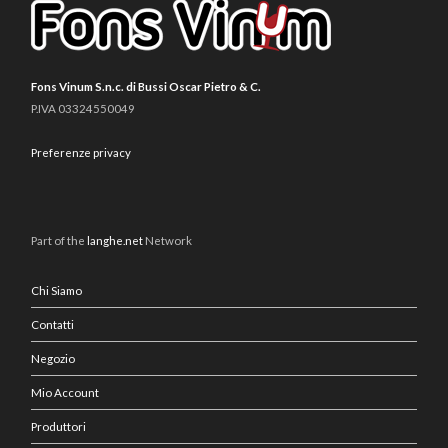
Fons Vinum S.n.c. di Bussi Oscar Pietro & C.
P.IVA 03324550049
Preferenze privacy
Part of the
langhe.net
Network
Chi Siamo
Contatti
Negozio
Mio Account
Produttori