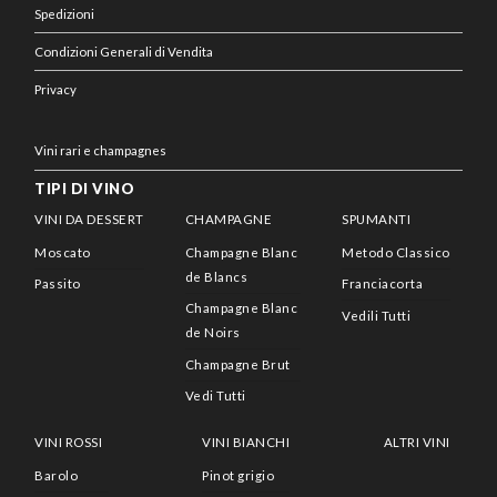
Spedizioni
Condizioni Generali di Vendita
Privacy
Vini rari e champagnes
TIPI DI VINO
VINI DA DESSERT
CHAMPAGNE
SPUMANTI
Moscato
Champagne Blanc
Metodo Classico
de Blancs
Passito
Franciacorta
Champagne Blanc
Vedili Tutti
de Noirs
Champagne Brut
Vedi Tutti
VINI ROSSI
VINI BIANCHI
ALTRI VINI
Barolo
Pinot grigio