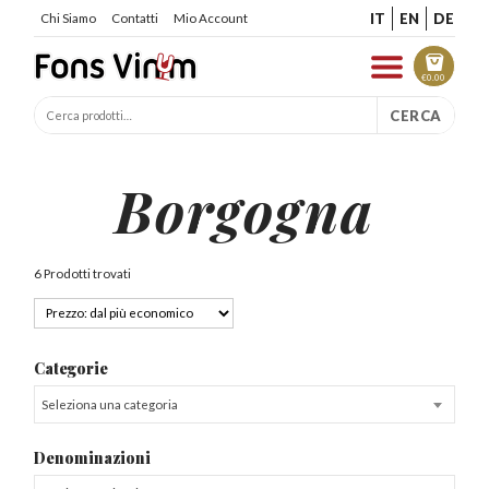
IT
EN
DE
Chi Siamo
Contatti
Mio Account
€
0.00
CERCA
Borgogna
6 Prodotti trovati
Categorie
Seleziona una categoria
Denominazioni