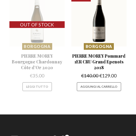
BORGOGNA
BORGOGNA
PIERRE MOREY
PIERRE MOREY Pommard
Bourgogne Chardonnay
1ER
CRU Grand Epenots
Côte d’Or 2020
2018
€
35.00
€
140.00
€
129.00
LEGGI TUTTO
AGGIUNGI AL CARRELLO