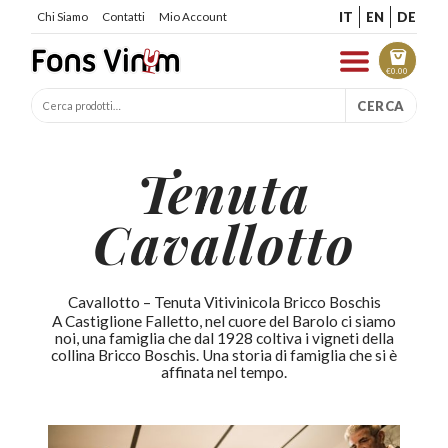
IT
EN
DE
Chi Siamo
Contatti
Mio Account
€
0.00
CERCA
Tenuta
Cavallotto
Cavallotto – Tenuta Vitivinicola Bricco Boschis
A Castiglione Falletto, nel cuore del Barolo ci siamo
noi, una famiglia che dal 1928 coltiva i vigneti della
collina Bricco Boschis. Una storia di famiglia che si è
affinata nel tempo.