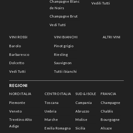
Champagne Blanc
Vedili Tutti
de Noirs
Champagne Brut
Vedi Tutti
VINI ROSSI
VINI BIANCHI
ALTRI VINI
Barolo
Pinot grigio
Barbaresco
Riesling
Dolcetto
Sauvignon
Vedi Tutti
Tutti i bianchi
REGIONI
NORD ITALIA
CENTRO ITALIA
SUD & ISOLE
FRANCIA
Piemonte
Toscana
Campania
Champagne
Veneto
Umbria
Abruzzo
Chablis
Trentino Alto
Marche
Molise
Bourgogne
Adige
Emilia Romagna
Sicilia
Alsaze