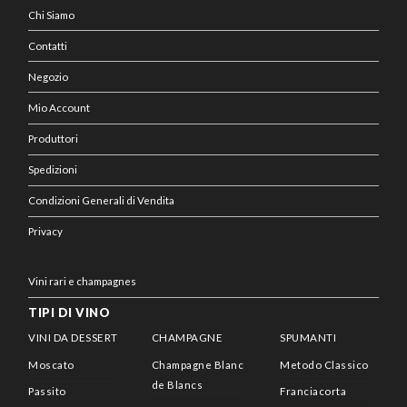
Chi Siamo
Contatti
Negozio
Mio Account
Produttori
Spedizioni
Condizioni Generali di Vendita
Privacy
Vini rari e champagnes
TIPI DI VINO
VINI DA DESSERT
CHAMPAGNE
SPUMANTI
Moscato
Champagne Blanc
Metodo Classico
de Blancs
Passito
Franciacorta