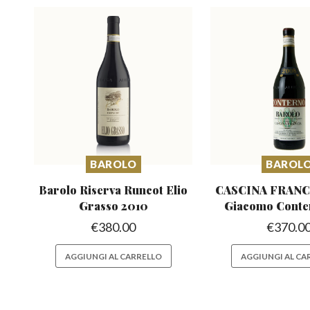
BAROLO
BAROL
Barolo Riserva Runcot
Elio
CASCINA FRANCI
Grasso 2010
Giacomo Conte
€
380.00
€
370.0
AGGIUNGI AL CARRELLO
AGGIUNGI AL CA