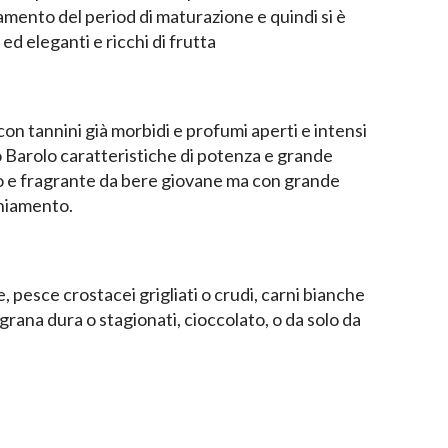
mento del period di maturazione e quindi si è
ed eleganti e ricchi di frutta
on tannini già morbidi e profumi aperti e intensi
Barolo caratteristiche di potenza e grande
 e fragrante da bere giovane ma con grande
chiamento.
, pesce crostacei grigliati o crudi, carni bianche
 grana dura o stagionati, cioccolato, o da solo da