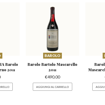
O
BAROLO
A Barolo
Barolo Bartolo Mascarello
Barol
rno 2011
2011
Mascare
0
€
490.00
RRELLO
AGGIUNGI AL CARRELLO
AGGIU