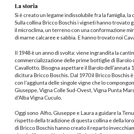
La storia
Si è creato un legame indissolubile fra la famiglia, la 
Sulla collina Bricco Boschis i vigneti hanno trovato g
il microclima, un terreno con una conformazione m
di marne calcaree e sabbia. E hanno trovato noi Cava
Il 1948 è un anno di svolta: viene ingrandita la cantina
commercializzazione delle prime bottiglie di Barolo
Cavallotto. Bisogna aspettare il Barolo dell’annata 
dicitura Bricco Boschis. Dal 1970 il Bricco Boschis 
con l’aggiunta delle singole vigne che lo compongo
Giuseppe, Vigna Colle Sud-Ovest, Vigna Punta Marce
d’Alba Vigna Cuculo.
Oggi sono Alfio, Giuseppe e Laura a guidare la Tenu
rispetto della tradizione di questa collina e della loro
di Bricco Boschis hanno creato il reparto invecchiame