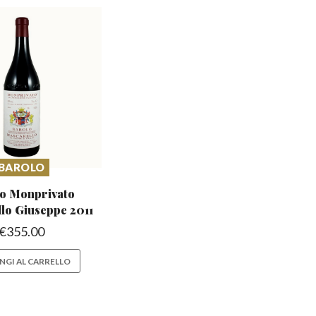
BAROLO
o Monprivato
llo
Giuseppe 2011
€
355.00
NGI AL CARRELLO