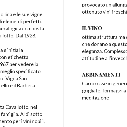
provocato un allunga
ottenuto vini freschi 
collina e le sue vigne.
li elementi perfetti:
IL VINO
ineralogica composta
llotto. Dal 1928.
ottima struttura ma c
che donano a questo 
 e inizia la
eleganza. Complesso
 con etichetta
attitudine all’invec
1967 per vedere la
è meglio specificato
ABBINAMENTI
no: Vigna San
Carni rosse in genere
llo e il Barbera
grigliate, formaggi a
meditazione
ta Cavallotto, nel
 famiglia. Al di sotto
nto per i vini nobili,