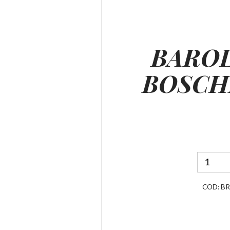
BAROL
BOSCH
COD:
B