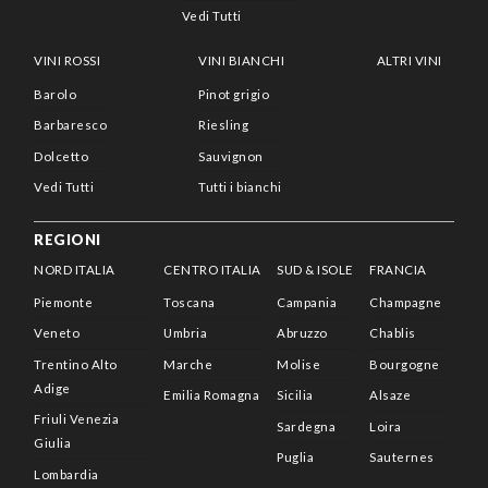
Vedi Tutti
VINI ROSSI
VINI BIANCHI
ALTRI VINI
Barolo
Pinot grigio
Barbaresco
Riesling
Dolcetto
Sauvignon
Vedi Tutti
Tutti i bianchi
REGIONI
NORD ITALIA
CENTRO ITALIA
SUD & ISOLE
FRANCIA
Piemonte
Toscana
Campania
Champagne
Veneto
Umbria
Abruzzo
Chablis
Trentino Alto
Marche
Molise
Bourgogne
Adige
Emilia Romagna
Sicilia
Alsaze
Friuli Venezia
Sardegna
Loira
Giulia
Puglia
Sauternes
Lombardia