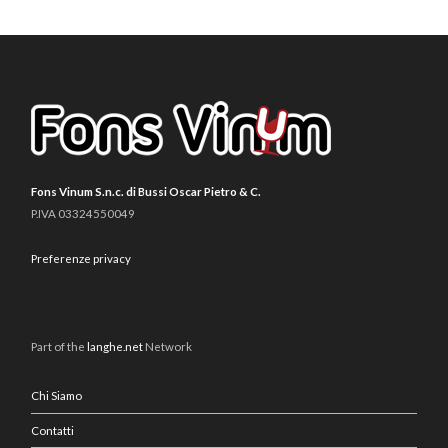
Fons Vinum S.n.c. di Bussi Oscar Pietro & C.
P.IVA 03324550049
Preferenze privacy
Part of the
langhe.net
Network
Chi Siamo
Contatti