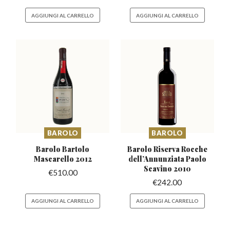
AGGIUNGI AL CARRELLO
AGGIUNGI AL CARRELLO
BAROLO
BAROLO
Barolo Bartolo
Barolo Riserva Rocche
Mascarello
2012
dell’Annunziata
Paolo
Scavino 2010
€
510.00
€
242.00
AGGIUNGI AL CARRELLO
AGGIUNGI AL CARRELLO