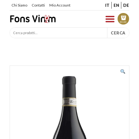
IT
EN
DE
Chi Siamo
Contatti
Mio Account
€
0.00
CERCA