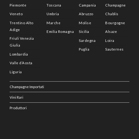
Piemonte
Toscana
Campania
Champagne
Veneto
Umbria
Abruzzo
Chablis
Trentino Alto
Marche
Molise
Bourgogne
Adige
Emilia Romagna
Sicilia
Alsaze
Friuli Venezia
Sardegna
Loira
Giulia
Puglia
Sauternes
Lombardia
Valle d’Aosta
Liguria
Champagne Importati
Vini Rari
Produttori