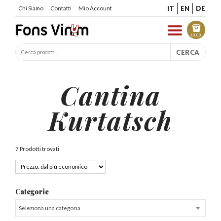
IT
EN
DE
Chi Siamo
Contatti
Mio Account
€
0.00
CERCA
Cantina
Kurtatsch
7 Prodotti trovati
Categorie
Seleziona una categoria