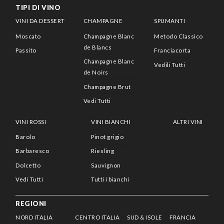
TIPI DI VINO
VINI DA DESSERT
CHAMPAGNE
SPUMANTI
Moscato
Champagne Blanc
Metodo Classico
de Blancs
Passito
Franciacorta
Champagne Blanc
Vedili Tutti
de Noirs
Champagne Brut
Vedi Tutti
VINI ROSSI
VINI BIANCHI
ALTRI VINI
Barolo
Pinot grigio
Barbaresco
Riesling
Dolcetto
Sauvignon
Vedi Tutti
Tutti i bianchi
REGIONI
NORD ITALIA
CENTRO ITALIA
SUD & ISOLE
FRANCIA