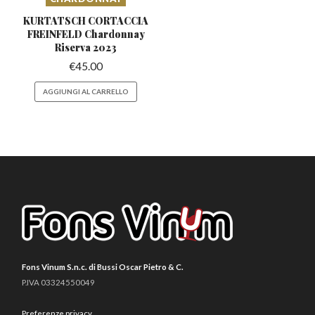
KURTATSCH CORTACCIA
FREINFELD
Chardonnay
Riserva 2023
€
45.00
AGGIUNGI AL CARRELLO
Fons Vinum S.n.c. di Bussi Oscar Pietro & C.
P.IVA 03324550049
Preferenze privacy