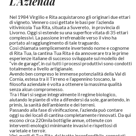
L’Azienda
Nel 1984 Virgilio e Rita acquistarono gli originari due ettari
di vigneto. Vennero così gettate le basi per l’azienda
vitivinicola Tua Rita, situata a Suvereto, in provincia di
Livorno. Oggi si estende su una superfice vitata di 35 ettari
complessivi. La passione irrefrenabile verso il vino ha
portato al raggiungimento di tale traguardo.
Così chiamata semplicemente invertendo nome e cognome
di Rita Tua, la cantina Tua Rita è da annoverare tra le prime
esperienze italiane di successo sviluppate sul modello del
“vin de garage”, in cui tutti i processi produttivi sono condotti
totalmente a livello artigianale.
Avendo ben compreso le immense potenzialità della Val di
Cornia, estesa tra il Tirreno e l’appennino toscano, la
filosofia aziendale è volta a ottenere la massima qualità
senza alcun compromesso.
Tra i filari si segue integralmente il regime biologico,
aiutando le piante di vite a difendersi da sole, garantendo, in
primis, la sanità dell’ambiente e dei terreni.
Passando alla fase di vinificazione, l’azienda può contare
oggi su dei locali di cantina completamente rinnovati. Da qui
escono circa 220mila bottiglie annue, ottenute con
interventi enologici minimante invasivi e rispettosi di
varietale e terroir.
Vini, quelli di Tua Rita, dal tratto inconfondibile, connotati