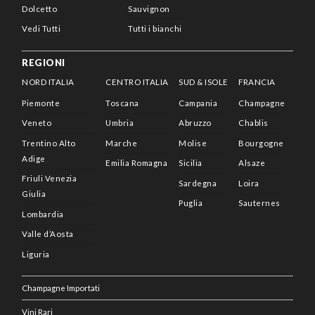
Dolcetto
Sauvignon
Vedi Tutti
Tutti i bianchi
REGIONI
NORD ITALIA
CENTRO ITALIA
SUD & ISOLE
FRANCIA
Piemonte
Toscana
Campania
Champagne
Veneto
Umbria
Abruzzo
Chablis
Trentino Alto
Marche
Molise
Bourgogne
Adige
Emilia Romagna
Sicilia
Alsaze
Friuli Venezia
Sardegna
Loira
Giulia
Puglia
Sauternes
Lombardia
Valle d’Aosta
Liguria
Champagne Importati
Vini Rari