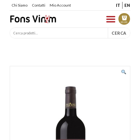
IT
EN
Chi Siamo
Contatti
Mio Account
€
0.00
CERCA