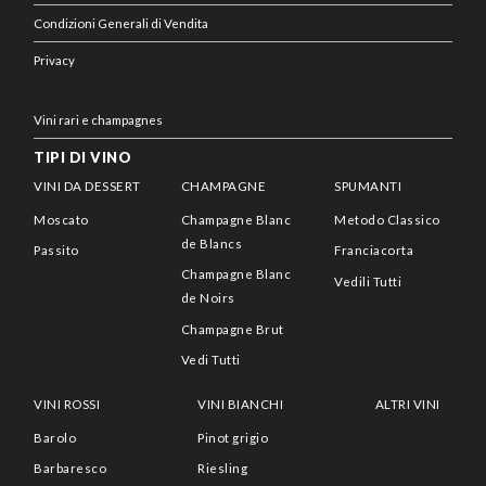
Condizioni Generali di Vendita
Privacy
Vini rari e champagnes
TIPI DI VINO
VINI DA DESSERT
CHAMPAGNE
SPUMANTI
Moscato
Champagne Blanc
Metodo Classico
de Blancs
Passito
Franciacorta
Champagne Blanc
Vedili Tutti
de Noirs
Champagne Brut
Vedi Tutti
VINI ROSSI
VINI BIANCHI
ALTRI VINI
Barolo
Pinot grigio
Barbaresco
Riesling