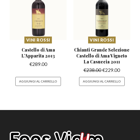
VINI ROSSI
VINI ROSSI
Castello di Ama
Chianti Grande Selezione
L’Apparita
2013
Castello
di Ama Vigneto
La Casuccia 2011
€
289.00
€
238.00
€
229.00
AGGIUNGI AL CARRELLO
AGGIUNGI AL CARRELLO