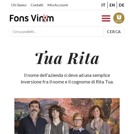
IT
EN
DE
Chi Siamo
Contatti
Mio Account
€
0.00
CERCA
Tua Rita
Il nome dell’azienda si deve ad una semplice
inversione fra il nome e il cognome di Rita Tua.