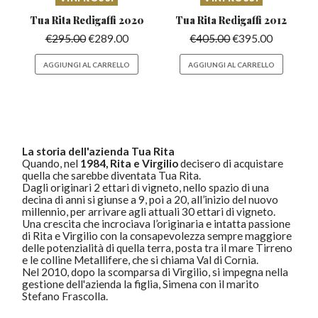
Tua Rita Redigaffi
2020
Tua Rita Redigaffi
2012
€
295.00
€
289.00
€
405.00
€
395.00
AGGIUNGI AL CARRELLO
AGGIUNGI AL CARRELLO
La storia dell'azienda Tua Rita
Quando, nel
1984,
Rita e Virgilio
decisero di acquistare
quella che sarebbe diventata Tua Rita.
Dagli originari 2 ettari di vigneto, nello spazio di una
decina di anni si giunse a 9, poi a 20, all’inizio del nuovo
millennio, per arrivare agli attuali 30 ettari di vigneto.
Una crescita che incrociava l’originaria e intatta passione
di Rita e Virgilio con la consapevolezza sempre maggiore
delle potenzialità di quella terra, posta tra il mare Tirreno
e le colline Metallifere, che si chiama Val di Cornia.
Nel 2010, dopo la scomparsa di Virgilio, si impegna nella
gestione dell'azienda la figlia, Simena con il marito
Stefano Frascolla.