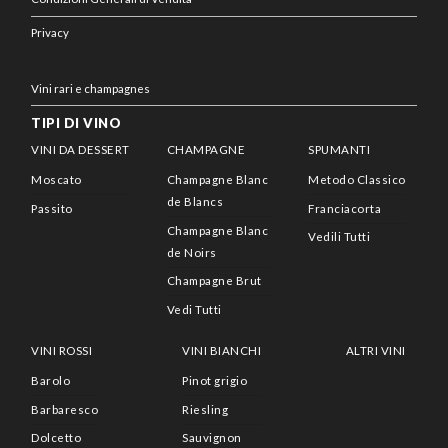
Privacy
Vini rari e champagnes
TIPI DI VINO
VINI DA DESSERT
CHAMPAGNE
SPUMANTI
Moscato
Champagne Blanc
Metodo Classico
de Blancs
Passito
Franciacorta
Champagne Blanc
Vedili Tutti
de Noirs
Champagne Brut
Vedi Tutti
VINI ROSSI
VINI BIANCHI
ALTRI VINI
Barolo
Pinot grigio
Barbaresco
Riesling
Dolcetto
Sauvignon