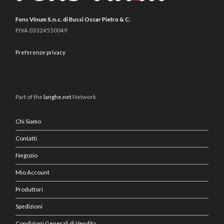
Fons Vinum S.n.c. di Bussi Oscar Pietro & C.
P.IVA 03324550049
Preferenze privacy
Part of the
langhe.net
Network
Chi Siamo
Contatti
Negozio
Mio Account
Produttori
Spedizioni
Condizioni Generali di Vendita