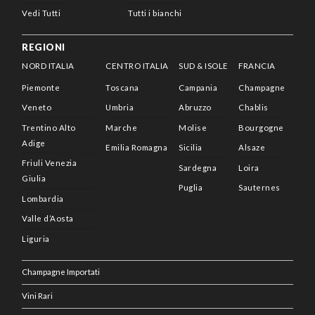
Vedi Tutti
Tutti i bianchi
REGIONI
NORD ITALIA
CENTRO ITALIA
SUD & ISOLE
FRANCIA
Piemonte
Toscana
Campania
Champagne
Veneto
Umbria
Abruzzo
Chablis
Trentino Alto
Marche
Molise
Bourgogne
Adige
Emilia Romagna
Sicilia
Alsaze
Friuli Venezia
Sardegna
Loira
Giulia
Puglia
Sauternes
Lombardia
Valle d’Aosta
Liguria
Champagne Importati
Vini Rari