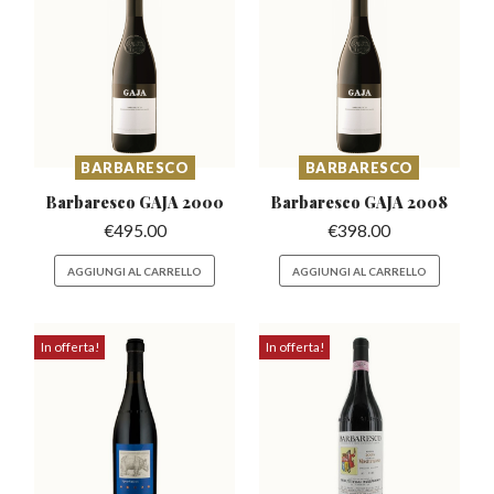
BARBARESCO
BARBARESCO
Barbaresco
GAJA 2000
Barbaresco
GAJA 2008
€
495.00
€
398.00
AGGIUNGI AL CARRELLO
AGGIUNGI AL CARRELLO
In offerta!
In offerta!