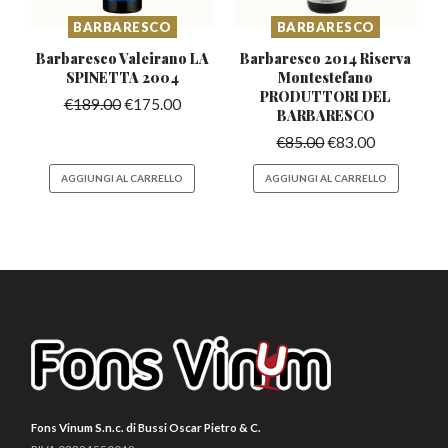
BARBARESCO
BARBARESCO
Barbaresco Valeirano
LA
Barbaresco 2014 Riserva
SPINETTA 2004
Montestefano
PRODUTTORI DEL
€
189.00
€
175.00
BARBARESCO
€
85.00
€
83.00
AGGIUNGI AL CARRELLO
AGGIUNGI AL CARRELLO
Fons Vinum S.n.c. di Bussi Oscar Pietro & C.