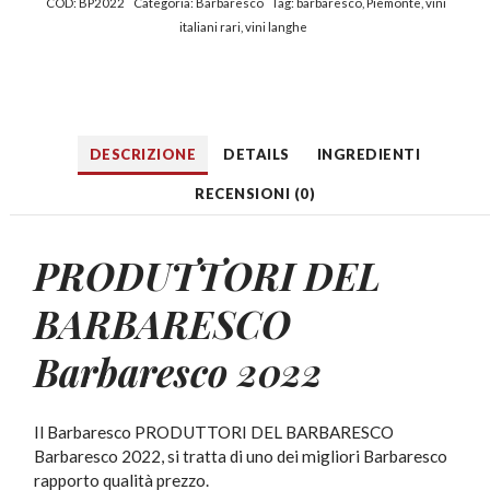
COD:
BP2022
Categoria:
Barbaresco
Tag:
barbaresco
,
Piemonte
,
vini
italiani rari
,
vini langhe
DESCRIZIONE
DETAILS
INGREDIENTI
RECENSIONI (0)
PRODUTTORI DEL
BARBARESCO
Barbaresco
2022
Il Barbaresco PRODUTTORI DEL BARBARESCO
Barbaresco 2022, si tratta di uno dei migliori Barbaresco
rapporto qualità prezzo.