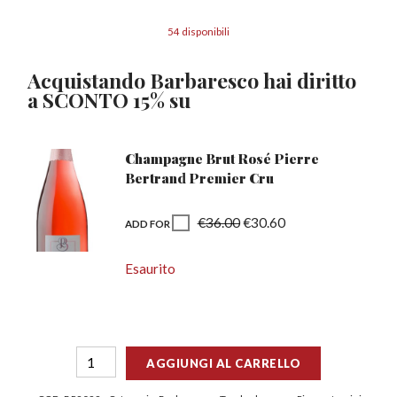
54 disponibili
Acquistando Barbaresco hai diritto
a SCONTO 15% su
Champagne Brut Rosé Pierre
Bertrand Premier Cru
€
36.00
€
30.60
ADD FOR
Esaurito
AGGIUNGI AL CARRELLO