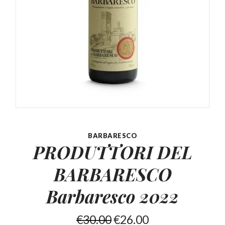
BARBARESCO
PRODUTTORI DEL
BARBARESCO
Barbaresco 2022
€
30.00
€
26.00