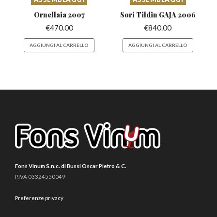
Ornellaia
2007
Sori Tildin
GAJA 2006
€
470.00
€
840.00
AGGIUNGI AL CARRELLO
AGGIUNGI AL CARRELLO
Fons Vinum S.n.c. di Bussi Oscar Pietro & C.
P.IVA 03324550049
Preferenze privacy