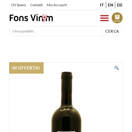
IT
EN
DE
Chi Siamo
Contatti
Mio Account
€
0.00
CERCA
IN OFFERTA!