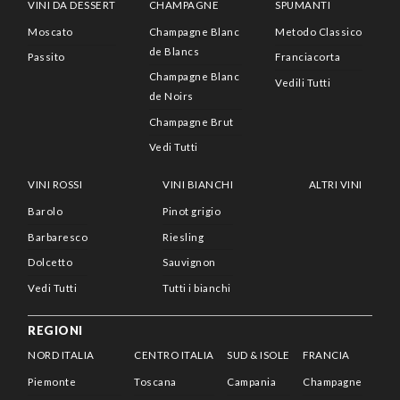
VINI DA DESSERT
CHAMPAGNE
SPUMANTI
Moscato
Champagne Blanc
Metodo Classico
de Blancs
Passito
Franciacorta
Champagne Blanc
Vedili Tutti
de Noirs
Champagne Brut
Vedi Tutti
VINI ROSSI
VINI BIANCHI
ALTRI VINI
Barolo
Pinot grigio
Barbaresco
Riesling
Dolcetto
Sauvignon
Vedi Tutti
Tutti i bianchi
REGIONI
NORD ITALIA
CENTRO ITALIA
SUD & ISOLE
FRANCIA
Piemonte
Toscana
Campania
Champagne