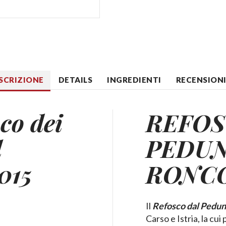
SCRIZIONE
DETAILS
INGREDIENTI
RECENSIONI 
co dei
REFOS
l
PEDU
015
RONCO
Il
Refosco dal Pedun
A
Carso e Istria, la cui