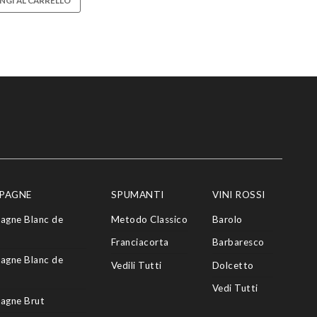
NGI AL CARRELLO
PAGNE
SPUMANTI
VINI ROSSI
agne Blanc de
Metodo Classico
Barolo
Franciacorta
Barbaresco
agne Blanc de
Vedili Tutti
Dolcetto
Vedi Tutti
agne Brut