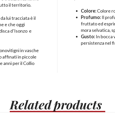
to il territorio.
Colore:
Colore r
Profumo:
Il prof
a lui tracciata è il
fruttato ed espri
ne e che oggi
mora selvatica, s
disca d’Isonzo e
Gusto:
In bocca 
persistenza nel f
monovitigni in vasche
 affinati in piccole
 anni per il Collio
Related
products