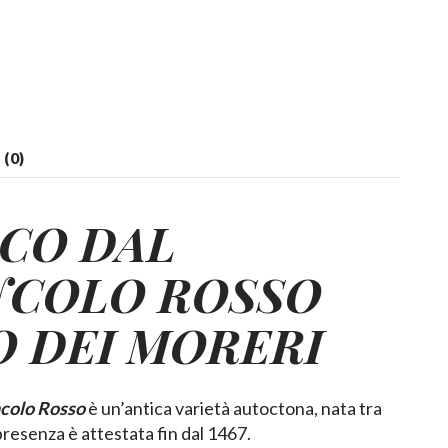
(0)
CO DAL
NCOLO ROSSO
 DEI MORERI
colo Rosso
è un’antica varietà autoctona, nata tra
 presenza è attestata fin dal 1467.