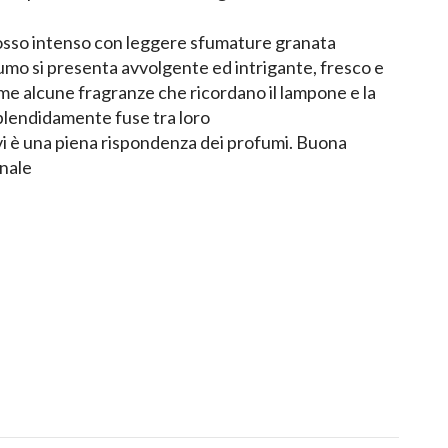
osso intenso con leggere sfumature granata
umo si presenta avvolgente ed intrigante, fresco e
me alcune fragranze che ricordano il lampone e la
plendidamente fuse tra loro
vi è una piena rispondenza dei profumi. Buona
inale