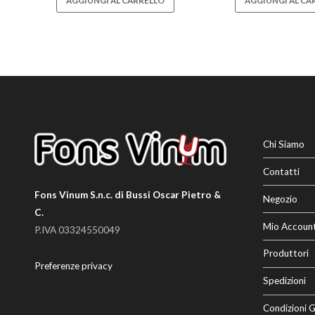
AGGIUNGI AL CARRELLO
AGGIUNGI AL CA
Chi Siamo
Contatti
Fons Vinum S.n.c. di Bussi Oscar Pietro &
Negozio
C.
Mio Accoun
P.IVA 03324550049
Produttori
Preferenze privacy
Spedizioni
Condizioni G