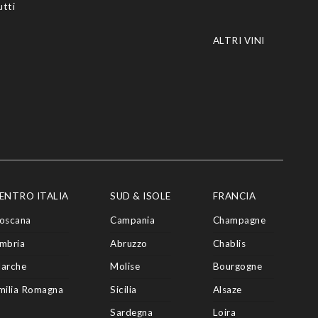
utti
ALTRI VINI
ENTRO ITALIA
SUD & ISOLE
FRANCIA
oscana
Campania
Champagne
mbria
Abruzzo
Chablis
arche
Molise
Bourgogne
milia Romagna
Sicilia
Alsaze
Sardegna
Loira