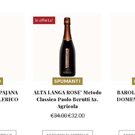
In offerta!
O
SPUMANTI
PAJANA
ALTA LANGA ROSE’ Metodo
BAROL
LERICO
Classico
Paolo Berutti Az.
DOMEN
Agricola
€
34.00
€
32.00