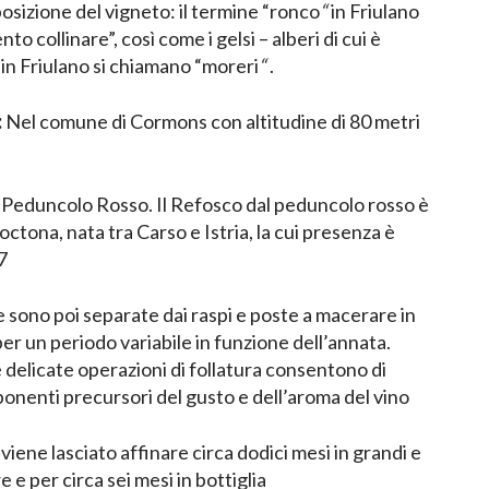
posizione del vigneto: il termine “ronco
“
in Friulano
o collinare”, così come i gelsi – alberi di cui è
 in Friulano si chiamano “moreri
“
.
:
Nel comune di Cormons con altitudine di 80 metri
 Peduncolo Rosso. Il Refosco dal peduncolo rosso è
octona, nata tra Carso e Istria, la cui presenza è
7
 sono poi separate dai raspi e poste a macerare in
 per un periodo variabile in funzione dell’annata.
delicate operazioni di follatura consentono di
ponenti precursori del gusto e dell’aroma del vino
o viene lasciato affinare circa dodici mesi in grandi e
e e per circa sei mesi in bottiglia