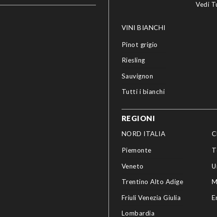
Vedi T
VINI BIANCHI
Pinot grigio
Riesling
Sauvignon
Tutti i bianchi
REGIONI
NORD ITALIA
C
Piemonte
T
Veneto
U
Trentino Alto Adige
M
Friuli Venezia Giulia
E
Lombardia