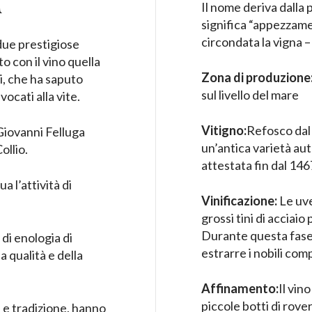
Il nome deriva dalla 
significa “appezzament
circondata la vigna –
due prestigiose
o con il vino quella
Zona di
produzione
ri, che ha saputo
sul livello del mare
vocati alla vite.
Vitigno:
Refosco dal
Giovanni Felluga
un’antica varietà aut
ollio.
attestata fin dal 146
a l’attività di
Vinificazione:
Le uve
grossi tini di acciaio
Durante questa fase 
 di enologia di
estrarre i nobili com
a qualità e della
Affinamento:
Il vin
piccole botti di rover
ne e tradizione, hanno