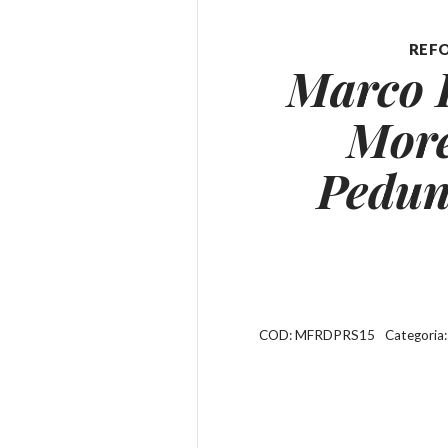
REF
Marco F
More
Pedun
COD:
MFRDPRS15
Categoria