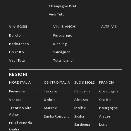
Champagne Brut
Vedi Tutti
VINI ROSSI
VINI BIANCHI
ALTRI VINI
Barolo
Pinot grigio
Barbaresco
Riesling
Dolcetto
Sauvignon
Vedi Tutti
Tutti i bianchi
REGIONI
NORD ITALIA
CENTRO ITALIA
SUD & ISOLE
FRANCIA
Piemonte
Toscana
Campania
Champagne
Veneto
Umbria
Abruzzo
Chablis
Trentino Alto
Marche
Molise
Bourgogne
Adige
Emilia Romagna
Sicilia
Alsaze
Friuli Venezia
Sardegna
Loira
Giulia