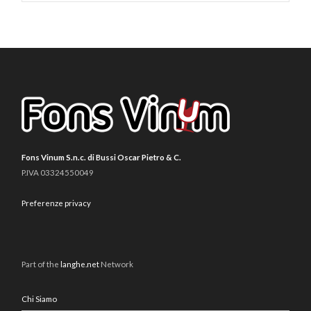
Fons Vinum S.n.c. di Bussi Oscar Pietro & C.
P.IVA 03324550049
Preferenze privacy
Part of the
langhe.net
Network
Chi Siamo