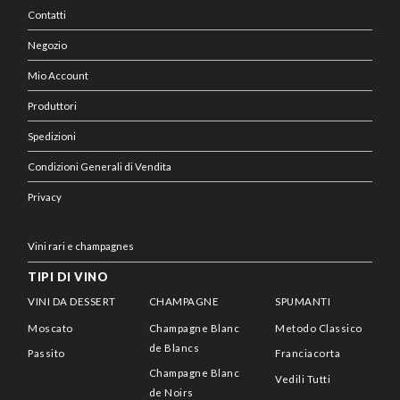
Contatti
Negozio
Mio Account
Produttori
Spedizioni
Condizioni Generali di Vendita
Privacy
Vini rari e champagnes
TIPI DI VINO
VINI DA DESSERT
CHAMPAGNE
SPUMANTI
Moscato
Champagne Blanc
Metodo Classico
de Blancs
Passito
Franciacorta
Champagne Blanc
Vedili Tutti
de Noirs