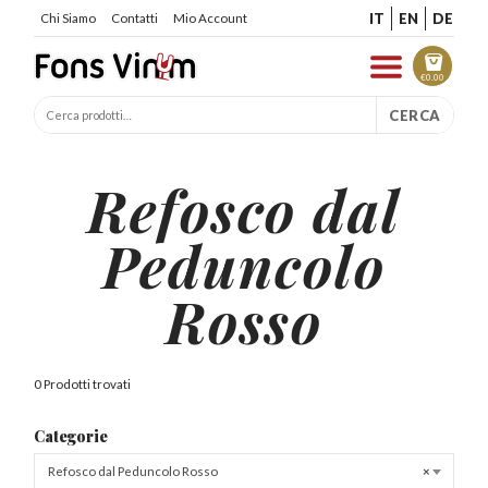
IT
EN
DE
Chi Siamo
Contatti
Mio Account
€
0.00
CERCA
Refosco dal
Peduncolo
Rosso
0 Prodotti trovati
Categorie
Refosco dal Peduncolo Rosso
×