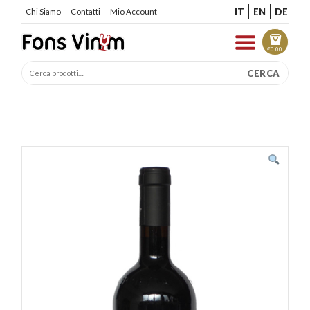
IT
EN
DE
Chi Siamo
Contatti
Mio Account
€
0.00
CERCA