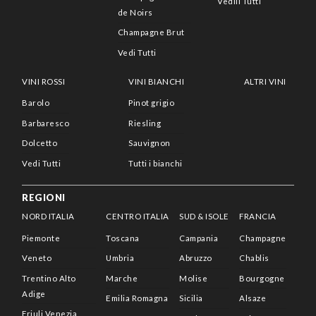
Vedili Tutti
de Noirs
Champagne Brut
Vedi Tutti
VINI ROSSI
VINI BIANCHI
ALTRI VINI
Barolo
Pinot grigio
Barbaresco
Riesling
Dolcetto
Sauvignon
Vedi Tutti
Tutti i bianchi
REGIONI
NORD ITALIA
CENTRO ITALIA
SUD & ISOLE
FRANCIA
Piemonte
Toscana
Campania
Champagne
Veneto
Umbria
Abruzzo
Chablis
Trentino Alto
Marche
Molise
Bourgogne
Adige
Emilia Romagna
Sicilia
Alsaze
Friuli Venezia