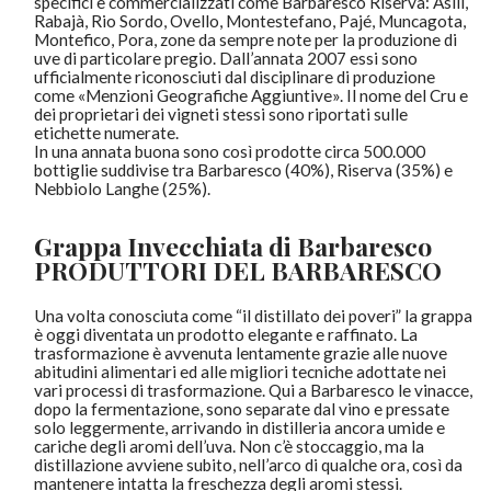
specifici e commercializzati come Barbaresco Riserva: Asili,
Rabajà, Rio Sordo, Ovello, Montestefano, Pajé, Muncagota,
Montefico, Pora, zone da sempre note per la produzione di
uve di particolare pregio. Dall’annata 2007 essi sono
ufficialmente riconosciuti dal disciplinare di produzione
come «Menzioni Geografiche Aggiuntive». Il nome del Cru e
dei proprietari dei vigneti stessi sono riportati sulle
etichette numerate.
In una annata buona sono così prodotte circa 500.000
bottiglie suddivise tra Barbaresco (40%), Riserva (35%) e
Nebbiolo Langhe (25%).
Grappa Invecchiata di Barbaresco
PRODUTTORI DEL BARBARESCO
Una volta conosciuta come “il distillato dei poveri” la grappa
è oggi diventata un prodotto elegante e raffinato. La
trasformazione è avvenuta lentamente grazie alle nuove
abitudini alimentari ed alle migliori tecniche adottate nei
vari processi di trasformazione. Qui a Barbaresco le vinacce,
dopo la fermentazione, sono separate dal vino e pressate
solo leggermente, arrivando in distilleria ancora umide e
cariche degli aromi dell’uva. Non c’è stoccaggio, ma la
distillazione avviene subito, nell’arco di qualche ora, così da
mantenere intatta la freschezza degli aromi stessi.