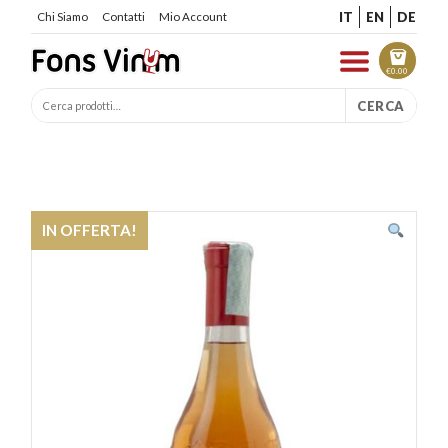
IT
EN
DE
Chi Siamo
Contatti
Mio Account
€
0.00
CERCA
IN OFFERTA!