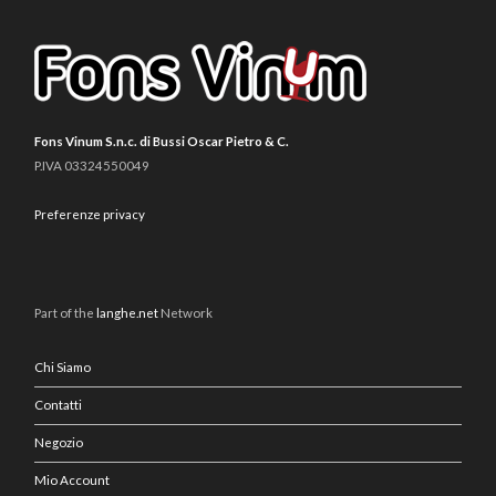
Fons Vinum S.n.c. di Bussi Oscar Pietro & C.
P.IVA 03324550049
Preferenze privacy
Part of the
langhe.net
Network
Chi Siamo
Contatti
Negozio
Mio Account