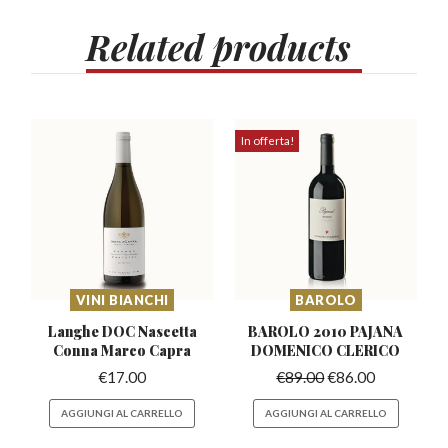
Related
products
In offerta!
VINI BIANCHI
BAROLO
Langhe DOC Nascetta
BAROLO 2010 PAJANA
Conna Marco Capra
DOMENICO CLERICO
€
17.00
€
89.00
€
86.00
AGGIUNGI AL CARRELLO
AGGIUNGI AL CARRELLO