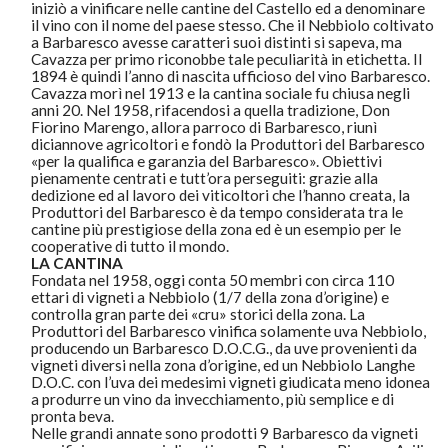
iniziò a vinificare nelle cantine del Castello ed a denominare
il vino con il nome del paese stesso. Che il Nebbiolo coltivato
a Barbaresco avesse caratteri suoi distinti si sapeva, ma
Cavazza per primo riconobbe tale peculiarità in etichetta. Il
1894 è quindi l’anno di nascita ufficioso del vino Barbaresco.
Cavazza morì nel 1913 e la cantina sociale fu chiusa negli
anni 20. Nel 1958, rifacendosi a quella tradizione, Don
Fiorino Marengo, allora parroco di Barbaresco, riunì
diciannove agricoltori e fondò la Produttori del Barbaresco
«per la qualifica e garanzia del Barbaresco». Obiettivi
pienamente centrati e tutt’ora perseguiti: grazie alla
dedizione ed al lavoro dei viticoltori che l’hanno creata, la
Produttori del Barbaresco è da tempo considerata tra le
cantine più prestigiose della zona ed è un esempio per le
cooperative di tutto il mondo.
LA CANTINA
Fondata nel 1958, oggi conta 50 membri con circa 110
ettari di vigneti a Nebbiolo (1/7 della zona d’origine) e
controlla gran parte dei «cru» storici della zona. La
Produttori del Barbaresco vinifica solamente uva Nebbiolo,
producendo un Barbaresco D.O.C.G., da uve provenienti da
vigneti diversi nella zona d’origine, ed un Nebbiolo Langhe
D.O.C. con l’uva dei medesimi vigneti giudicata meno idonea
a produrre un vino da invecchiamento, più semplice e di
pronta beva.
Nelle grandi annate sono prodotti 9 Barbaresco da vigneti