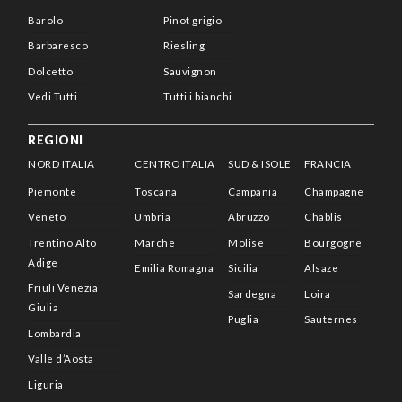
Barolo
Pinot grigio
Barbaresco
Riesling
Dolcetto
Sauvignon
Vedi Tutti
Tutti i bianchi
REGIONI
NORD ITALIA
CENTRO ITALIA
SUD & ISOLE
FRANCIA
Piemonte
Toscana
Campania
Champagne
Veneto
Umbria
Abruzzo
Chablis
Trentino Alto
Marche
Molise
Bourgogne
Adige
Emilia Romagna
Sicilia
Alsaze
Friuli Venezia
Sardegna
Loira
Giulia
Puglia
Sauternes
Lombardia
Valle d’Aosta
Liguria