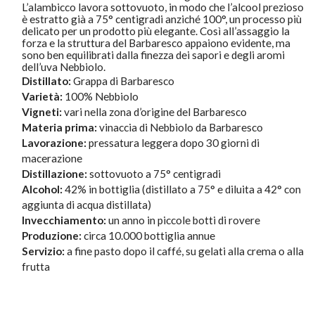
L’alambicco lavora sottovuoto, in modo che l’alcool prezioso
è estratto già a 75° centigradi anziché 100°, un processo più
delicato per un prodotto più elegante. Così all’assaggio la
forza e la struttura del Barbaresco appaiono evidente, ma
sono ben equilibrati dalla finezza dei sapori e degli aromi
dell’uva Nebbiolo.
Distillato:
Grappa di Barbaresco
Varietà:
100% Nebbiolo
Vigneti:
vari nella zona d’origine del Barbaresco
Materia prima:
vinaccia di Nebbiolo da Barbaresco
Lavorazione:
pressatura leggera dopo 30 giorni di
macerazione
Distillazione:
sottovuoto a 75° centigradi
Alcohol:
42% in bottiglia (distillato a 75° e diluita a 42° con
aggiunta di acqua distillata)
Invecchiamento:
un anno in piccole botti di rovere
Produzione:
circa 10.000 bottiglia annue
Servizio:
a fine pasto dopo il caffé, su gelati alla crema o alla
frutta