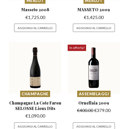
MERLOT
MERLOT
Masseto
2008
MASSETO
2009
€
1,725.00
€
1,425.00
AGGIUNGI AL CARRELLO
AGGIUNGI AL CARRELLO
In offerta!
CHAMPAGNE
ASSEMBLAGGI
Champagne La Cote Faron
Ornellaia
2009
SELOSSE Lieux Dits
€
400.00
€
379.00
€
1,090.00
AGGIUNGI AL CARRELLO
AGGIUNGI AL CARRELLO