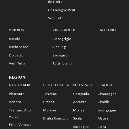
de Noirs
Champagne Brut
Vedi Tutti
VINI ROSSI
VINI BIANCHI
ALTRI VINI
Barolo
Pinot grigio
Barbaresco
Riesling
Dolcetto
Sauvignon
Vedi Tutti
Tutti i bianchi
REGIONI
NORD ITALIA
CENTRO ITALIA
SUD & ISOLE
FRANCIA
Piemonte
Toscana
Campania
Champagne
Veneto
Umbria
Abruzzo
Chablis
Trentino Alto
Marche
Molise
Bourgogne
Adige
Emilia Romagna
Sicilia
Alsaze
Friuli Venezia
Sardegna
Loira