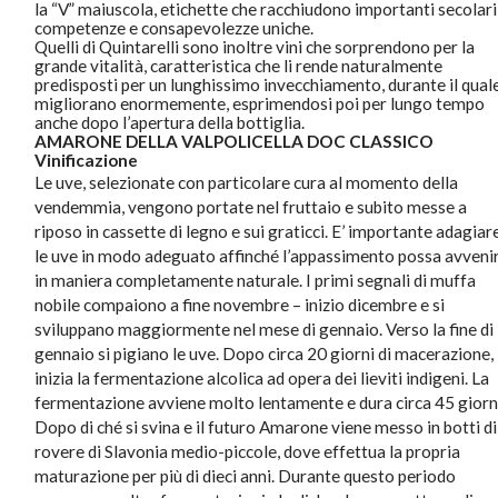
la “V” maiuscola, etichette che racchiudono importanti secolari
competenze e consapevolezze uniche.
Quelli di Quintarelli sono inoltre vini che sorprendono per la
grande vitalità, caratteristica che li rende naturalmente
predisposti per un lunghissimo invecchiamento, durante il qual
migliorano enormemente, esprimendosi poi per lungo tempo
anche dopo l’apertura della bottiglia.
AMARONE DELLA VALPOLICELLA DOC CLASSICO
Vinificazione
Le uve, selezionate con particolare cura al momento della
vendemmia, vengono portate nel fruttaio e subito messe a
riposo in cassette di legno e sui graticci. E’ importante adagiar
le uve in modo adeguato affinché l’appassimento possa avveni
in maniera completamente naturale. I primi segnali di muffa
nobile compaiono a fine novembre – inizio dicembre e si
sviluppano maggiormente nel mese di gennaio. Verso la fine di
gennaio si pigiano le uve. Dopo circa 20 giorni di macerazione,
inizia la fermentazione alcolica ad opera dei lieviti indigeni. La
fermentazione avviene molto lentamente e dura circa 45 giorn
Dopo di ché si svina e il futuro Amarone viene messo in botti di
rovere di Slavonia medio-piccole, dove effettua la propria
maturazione per più di dieci anni. Durante questo periodo