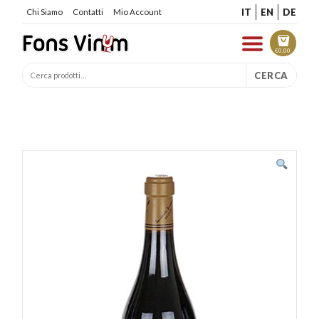
IT
EN
DE
Chi Siamo
Contatti
Mio Account
€
0.00
CERCA