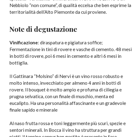
Nebbiolo “non comune”, di qualità eccelsa che ben esprime la
territorialità dell’Alto Piemonte da cui proviene.
Note di degustazione
Vinificazione
: diraspatura e pigiatura soffice;
Fermentazione in tini di rovere e vasche di cemento. 48 mesi
in botti di rovere, poi 6 mesi in cemento e altri 6 mesi in
bottiglia.
Il Gattinara “Molsino” di Nervi è un vino rosso robusto e
molto intenso, invecchiato per almeno 4 anni in botti di
rovere. Il bouquet è molto ampio e profuma di ciliegia e
prugna selvatica, con un finale di muschio, menta ed
eucalipto. Ha una personalità affascinante e un gradevole
finale sapido e minerale
Al naso frutta rossa e toni leggermente più scuri, spezie e
sentori minerali. In Bocca il vino ha struttura per grandi
piatti, il tannino seppur ben gestito è presente in fase