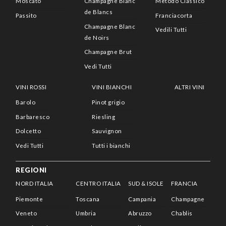
Moscato
Champagne Blanc
Metodo Classico
de Blancs
Passito
Franciacorta
Champagne Blanc
Vedili Tutti
de Noirs
Champagne Brut
Vedi Tutti
VINI ROSSI
VINI BIANCHI
ALTRI VINI
Barolo
Pinot grigio
Barbaresco
Riesling
Dolcetto
Sauvignon
Vedi Tutti
Tutti i bianchi
REGIONI
NORD ITALIA
CENTRO ITALIA
SUD & ISOLE
FRANCIA
Piemonte
Toscana
Campania
Champagne
Veneto
Umbria
Abruzzo
Chablis