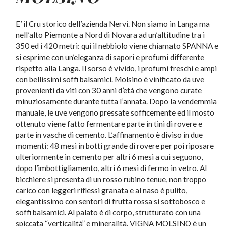
E’ il Cru storico dell’azienda Nervi. Non siamo in Langa ma
nell’alto Piemonte a Nord di Novara ad un’altitudine tra i
350 ed i 420 metri: qui il nebbiolo viene chiamato SPANNA e
si esprime con un’eleganza di sapori e profumi differente
rispetto alla Langa. Il sorso è vivido, i profumi freschi e ampi
con bellissimi soffi balsamici. Molsino è vinificato da uve
provenienti da viti con 30 anni d’età che vengono curate
minuziosamente durante tutta l’annata. Dopo la vendemmia
manuale, le uve vengono pressate sofficemente ed il mosto
ottenuto viene fatto fermentare parte in tini di rovere e
parte in vasche di cemento. L’affinamento è diviso in due
momenti: 48 mesi in botti grande di rovere per poi riposare
ulteriormente in cemento per altri 6 mesi a cui seguono,
dopo l’imbottigliamento, altri 6 mesi di fermo in vetro. Al
bicchiere si presenta di un rosso rubino tenue, non troppo
carico con leggeri riflessi granata e al naso è pulito,
elegantissimo con sentori di frutta rossa si sottobosco e
soffi balsamici. Al palato è di corpo, strutturato con una
spiccata “verticalità” e mineralità. VIGNA MOLSINO è un