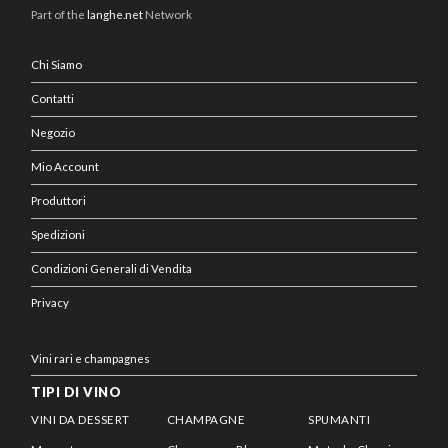
Part of the
langhe.net
Network
Chi Siamo
Contatti
Negozio
Mio Account
Produttori
Spedizioni
Condizioni Generali di Vendita
Privacy
Vini rari e champagnes
TIPI DI VINO
VINI DA DESSERT
CHAMPAGNE
SPUMANTI