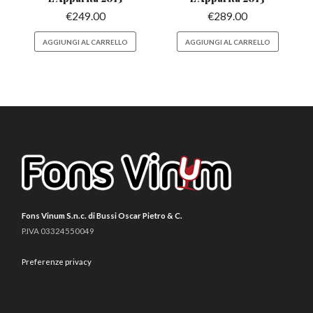
€
249.00
€
289.00
AGGIUNGI AL CARRELLO
AGGIUNGI AL CARRELLO
Fons Vinum S.n.c. di Bussi Oscar Pietro & C.
P.IVA 03324550049
Preferenze privacy