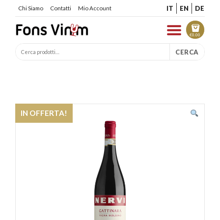
IT
EN
DE
Chi Siamo
Contatti
Mio Account
€
0.00
CERCA
IN OFFERTA!