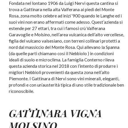
Fondata nel lontano 1906 da Luigi Nervi questa cantina si
trova a Gattinara nella alta Valferana ai piedi del Monte
Rosa, zona molto celebre ad inizi ‘900 quando le Langhe ed i
suoi vini non erano affermati come adesso. Quest’azienda si
estende per 27 ettari, tra cui i famosi crù Valferana
Garavoglie e Molsino, nell’area vulcanica dell’alto vercellese,
figlia del vulcano valsesiano, con terreni collinari protetti a
nord dal massiccio del Monte Rosa. Qui allevano la Spanna
(da quelle parti chiamano così il Nebbiolo ) in condizioni
ideali di suolo e microclima. La famiglia Conterno rileva
questa azienda storica nel 2018 con l’intento di produrre i
migliori Nebbioli provenienti da questa zona nell’alto
Piemonte. I Gattinara di Nervi sono vini minerali, eleganti,
profondi e con un’austerità tipica di uno stile tradizionale ben
riconoscibile.
GATTINARA VIGNA
MOLSINO