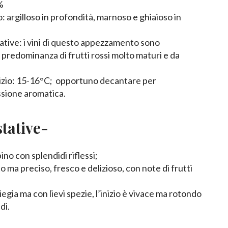
%
: argilloso in profondità, marnoso e ghiaioso in
ative: i vini di questo appezzamento sono
 predominanza di frutti rossi molto maturi e da
izio: 15-16°C; opportuno decantare per
ssione aromatica.
tative-
ino con splendidi riflessi;
o ma preciso, fresco e delizioso, con note di frutti
liegia ma con lievi spezie, l’inizio è vivace ma rotondo
di.