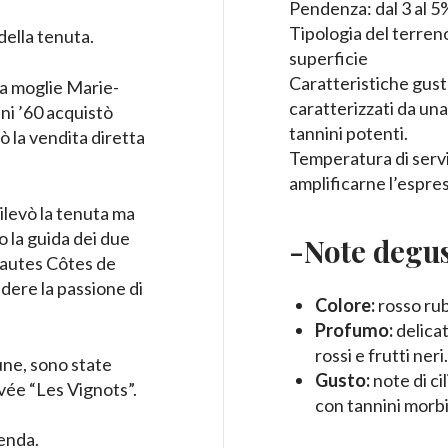
Pendenza: dal 3 al 5
Tipologia del terreno
della tenuta.
superficie
Caratteristiche gust
a moglie Marie-
caratterizzati da una
nni ’60 acquistò
tannini potenti.
 la vendita diretta
Temperatura di serv
amplificarne l’espre
levò la tenuta ma
o la guida dei due
-Note degus
 Hautes Côtes de
dere la passione di
Colore:
rosso rub
Profumo:
delicat
rossi e frutti neri.
ne, sono state
Gusto:
note di ci
vée “Les Vignots”.
con tannini morbi
ienda.