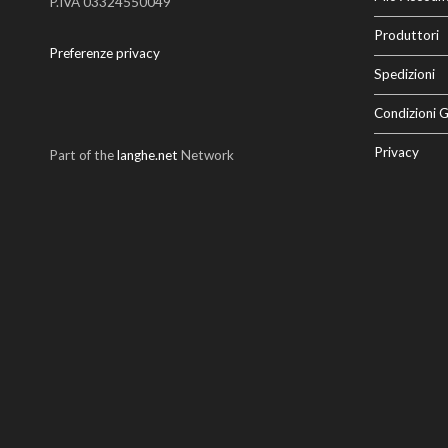
P.IVA 03324550049
Produttori
Preferenze privacy
Spedizioni
Condizioni G
Privacy
Part of the
langhe.net
Network