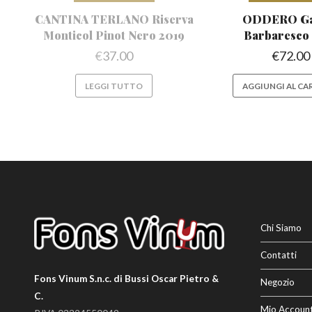
CANTINA TERLANO Riserva
ODDERO Gal
Monticol
Pinot Nero 2019
Barbaresc
€
37.00
€
72.00
LEGGI TUTTO
AGGIUNGI AL CA
Chi Siamo
Contatti
Fons Vinum S.n.c. di Bussi Oscar Pietro &
Negozio
C.
Mio Accoun