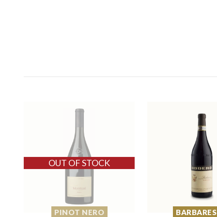
PINOT NERO
BARBARE