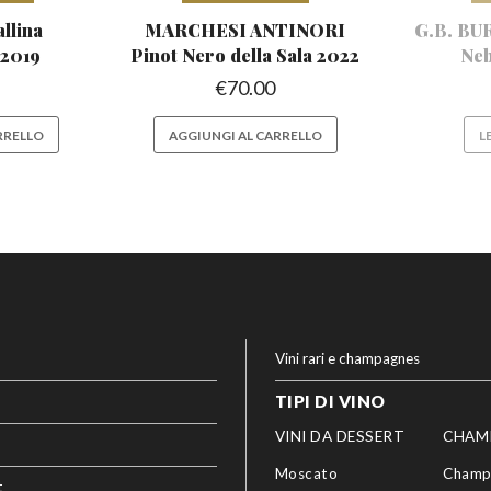
lina
MARCHESI ANTINORI
G.B. B
o
2019
Pinot
Nero della Sala 2022
Neb
€
70.00
RRELLO
AGGIUNGI AL CARRELLO
L
Vini rari e champagnes
TIPI DI VINO
VINI DA DESSERT
CHAM
Moscato
Champ
t