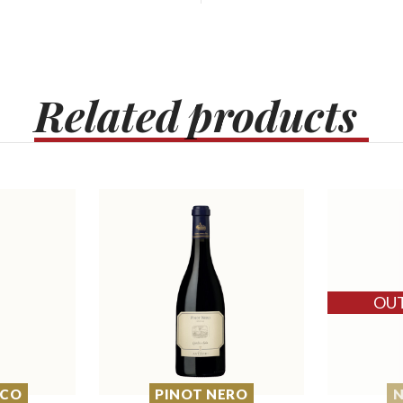
Related
products
SCO
PINOT NERO
N