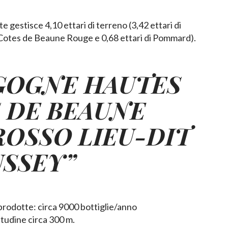
 gestisce 4,10 ettari di terreno (3,42 ettari di
tes de Beaune Rouge e 0,68 ettari di Pommard).
GOGNE
HAUTES
 DE BEAUNE
ROSSO LIEU-DIT
USSEY”
prodotte: circa 9000 bottiglie/anno
itudine circa 300 m.