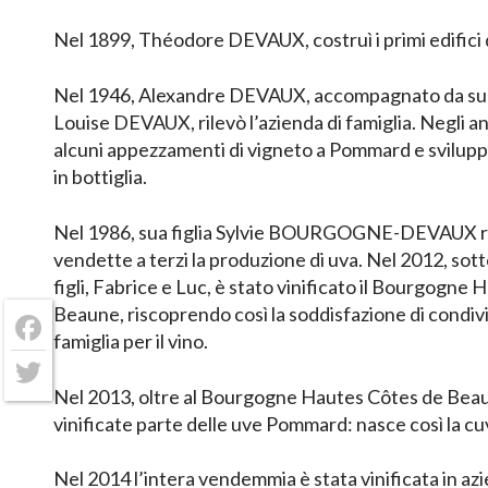
Nel 1899, Théodore DEVAUX, costruì i primi edifici 
Nel 1946, Alexandre DEVAUX, accompagnato da su
Louise DEVAUX, rilevò l’azienda di famiglia. Negli a
alcuni appezzamenti di vigneto a Pommard e sviluppò
in bottiglia.
Nel 1986, sua figlia Sylvie BOURGOGNE-DEVAUX ri
vendette a terzi la produzione di uva. Nel 2012, sott
figli, Fabrice e Luc, è stato vinificato il Bourgogne
Beaune, riscoprendo così la soddisfazione di condivi
famiglia per il vino.
Facebook
Twitter
Nel 2013, oltre al Bourgogne Hautes Côtes de Beau
vinificate parte delle uve Pommard: nasce così la cu
Nel 2014 l’intera vendemmia è stata vinificata in az