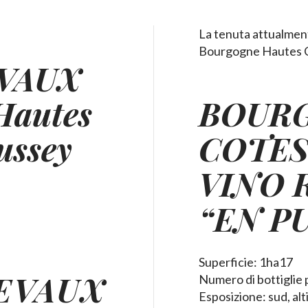
La tenuta attualmente
Bourgogne Hautes Co
VAUX
BOUR
Hautes
COTES
ussey
VINO 
“EN P
Superficie: 1ha17
EVAUX
Numero di bottiglie 
Esposizione: sud, alt