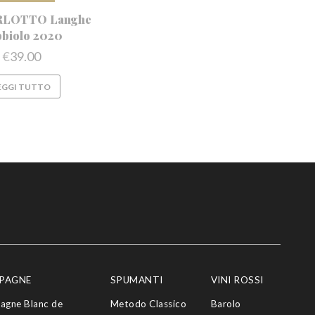
URLOTTO Langhe
biolo 2020
€
39.00
EGGI TUTTO
PAGNE
SPUMANTI
VINI ROSSI
agne Blanc de
Metodo Classico
Barolo