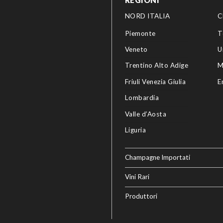
REGIONI
NORD ITALIA
C
Piemonte
T
Veneto
U
Trentino Alto Adige
M
Friuli Venezia Giulia
E
Lombardia
Valle d’Aosta
Liguria
Champagne Importati
Vini Rari
Produttori