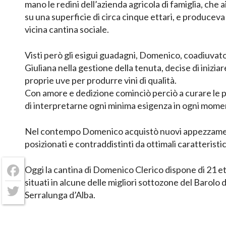
mano le redini dell’azienda agricola di famiglia, che 
su una superficie di circa cinque ettari, e produceva
vicina cantina sociale.
Visti però gli esigui guadagni, Domenico, coadiuvato
Giuliana nella gestione della tenuta, decise di iniziare
proprie uve per produrre vini di qualità.
Con amore e dedizione cominciò perciò a curare le p
di interpretarne ogni minima esigenza in ogni mome
Nel contempo Domenico acquistò nuovi appezzament
posizionati e contraddistinti da ottimali caratterist
Oggi la cantina di Domenico Clerico dispone di 21 ett
Facebook
situati in alcune delle migliori sottozone del Barolo
Serralunga d’Alba.
Twitter