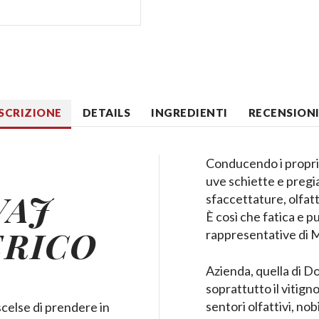
SCRIZIONE
DETAILS
INGREDIENTI
RECENSIONI 
Conducendo i propri f
uve schiette e pregia
VAJ
sfaccettature, olfa
È così che fatica e p
ERICO
rappresentative di 
Azienda, quella di D
soprattutto il vitign
sentori olfattivi, nobi
scelse di prendere in