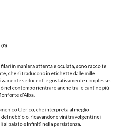
(0)
ilari in maniera attenta e oculata, sono raccolte
te, che si traducono in etichette dalle mille
ttivamente seducenti e gustativamente complesse.
uò nel contempo rientrare anche tra le cantine più
Monforte d’Alba.
omenico Clerico, che interpreta al meglio
o del nebbiolo, ricavandone vini travolgenti nei
li al palato e infiniti nella persistenza.