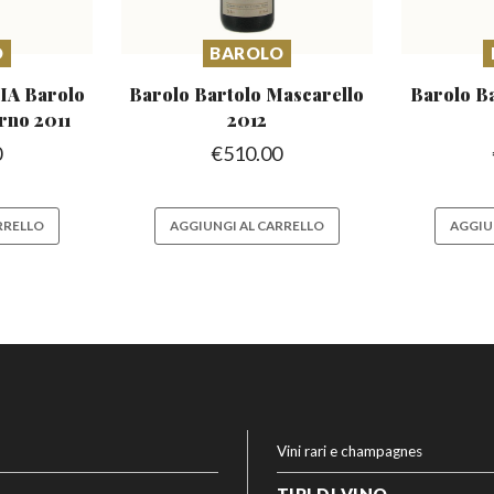
O
BAROLO
A Barolo
Barolo Bartolo Mascarello
Barolo B
rno 2011
2012
0
€
510.00
RRELLO
AGGIUNGI AL CARRELLO
AGGIU
Vini rari e champagnes
TIPI DI VINO