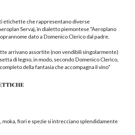
ti etichette che rappresentano diverse
’Aeroplan Servaj, in dialetto piemontese “Aeroplano
l soprannome dato a Domenico Clerico dal padre.
tte arrivano assortite (non vendibili singolarmente)
assetta di legno, in modo, secondo Domenico Clerico,
completo della fantasia che accompagna il vino”
ETTICHE
e, moka, fiori e spezie si intrecciano splendidamente