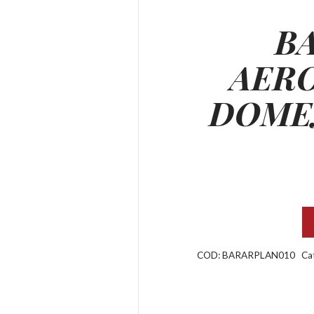
B
AER
DOME
COD:
BARARPLAN010
Ca