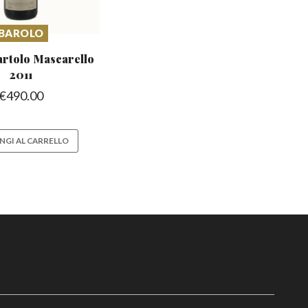
BAROLO
artolo Mascarello
2011
€
490.00
NGI AL CARRELLO