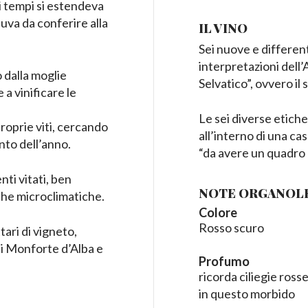
ai tempi si estendeva
 uva da conferire alla
IL VINO
Sei nuove e differen
interpretazioni dell
 dalla moglie
Selvatico”, ovvero i
 a vinificare le
Le sei diverse etiche
roprie viti, cercando
all’interno di una c
nto dell’anno.
“da avere un quadro 
i vitati, ben
NOTE ORGANOL
iche microclimatiche.
Colore
Rosso scuro
ari di vigneto,
 di Monforte d’Alba e
Profumo
ricorda ciliegie ross
in questo morbido