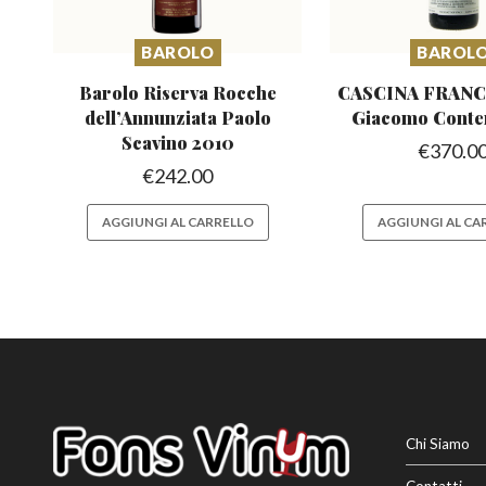
BAROLO
BAROL
Barolo Riserva Rocche
CASCINA FRANCI
dell’Annunziata
Paolo
Giacomo Conte
Scavino 2010
€
370.0
€
242.00
AGGIUNGI AL CARRELLO
AGGIUNGI AL CA
Chi Siamo
Contatti