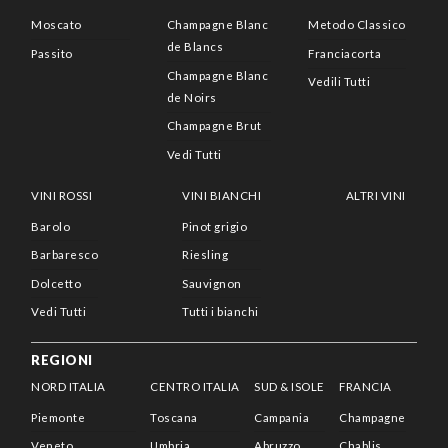
Moscato
Champagne Blanc
Metodo Classico
de Blancs
Passito
Franciacorta
Champagne Blanc
Vedili Tutti
de Noirs
Champagne Brut
Vedi Tutti
VINI ROSSI
VINI BIANCHI
ALTRI VINI
Barolo
Pinot grigio
Barbaresco
Riesling
Dolcetto
Sauvignon
Vedi Tutti
Tutti i bianchi
REGIONI
NORD ITALIA
CENTRO ITALIA
SUD & ISOLE
FRANCIA
Piemonte
Toscana
Campania
Champagne
Veneto
Umbria
Abruzzo
Chablis