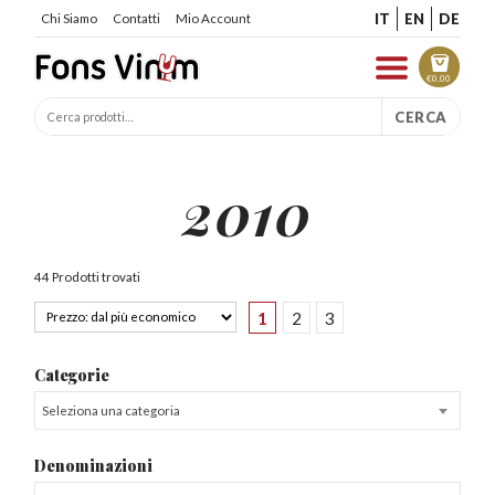
IT
EN
DE
Chi Siamo
Contatti
Mio Account
€
0.00
CERCA
2010
44 Prodotti trovati
1
2
3
Categorie
Seleziona una categoria
Denominazioni