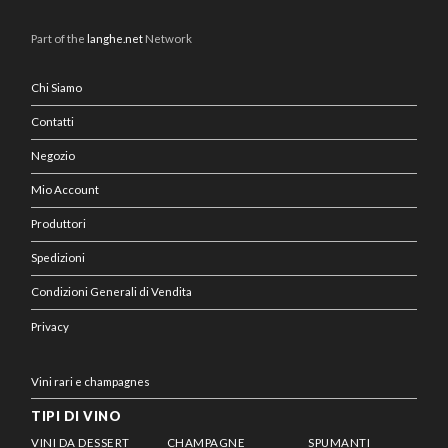
Part of the
langhe.net
Network
Chi Siamo
Contatti
Negozio
Mio Account
Produttori
Spedizioni
Condizioni Generali di Vendita
Privacy
Vini rari e champagnes
TIPI DI VINO
VINI DA DESSERT
CHAMPAGNE
SPUMANTI