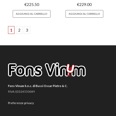
€
225.50
€
229.00
AGGIUNGI AL CARRELLO
AGGIUNGI AL CARRELLO
1
2
3
Fons Vinum S.n.c. di Bussi Oscar Pietro & C.
P.IVA 03324550049
Preferenze privacy