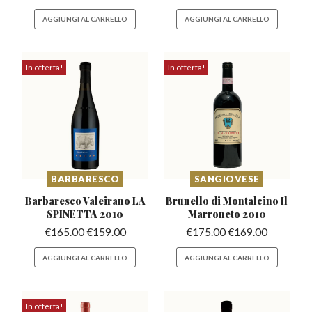
AGGIUNGI AL CARRELLO
AGGIUNGI AL CARRELLO
In offerta!
In offerta!
BARBARESCO
SANGIOVESE
Barbaresco Valeirano
LA
Brunello di Montalcino
Il
SPINETTA 2010
Marroneto 2010
€
165.00
€
159.00
€
175.00
€
169.00
AGGIUNGI AL CARRELLO
AGGIUNGI AL CARRELLO
In offerta!