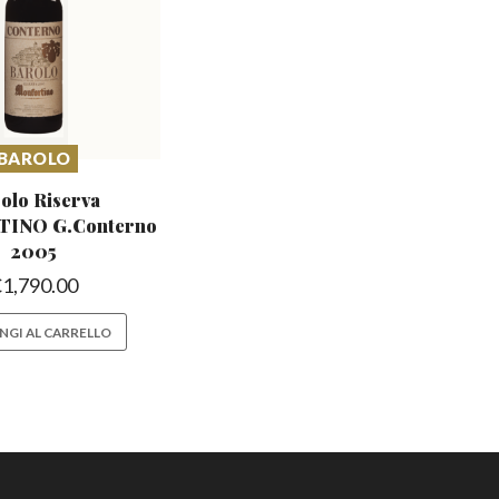
BAROLO
olo Riserva
TINO
G.Conterno
2005
€
1,790.00
NGI AL CARRELLO