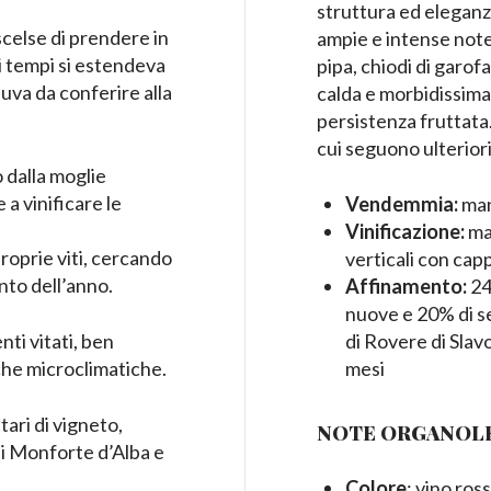
struttura ed eleganza
scelse di prendere in
ampie e intense note 
ai tempi si estendeva
pipa, chiodi di garo
 uva da conferire alla
calda e morbidissima
persistenza fruttata
cui seguono ulteriori
 dalla moglie
 a vinificare le
Vendemmia:
man
Vinificazione:
mac
roprie viti, cercando
verticali con ca
nto dell’anno.
Affinamento:
24
nuove e 20% di se
di Rovere di Slav
i vitati, ben
mesi
iche microclimatiche.
ari di vigneto,
NOTE ORGANOL
 di Monforte d’Alba e
Colore
: vino ros