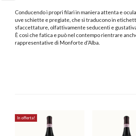
Conducendo i propri filari in maniera attenta e ocul
uve schiette e pregiate, che si traducono in etichett
sfaccettature, olfattivamente seducenti e gustati
È così che fatica e può nel contempo rientrare anche
rappresentative di Monforte d’Alba.
In offerta!