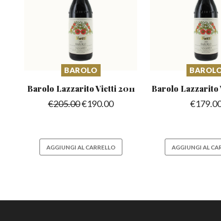
BAROLO
BAROL
Barolo Lazzarito
Vietti 2011
Barolo Lazzarito
€
205.00
€
190.00
€
179.0
AGGIUNGI AL CARRELLO
AGGIUNGI AL CA