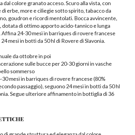
 dal colore granato acceso. Scuro alla vista, con
di erbe, more e ciliegie sotto spirito, tabacco da
fano, goudron e ricordi mentolati. Bocca avvincente,
, dotata di ottimo apporto acido-tannico e lunga
. Affina 24-30 mesi in barriques di rovere francese
 24 mesi in botti da 50 hl di Rovere di Slavonia.
uale da ottobre in poi
erazione sulle bucce per 20-30 giorni in vasche
ppello sommerso
-30 mesi in barriques di rovere francese (80%
condo passaggio), seguono 24 mesi in botti da 50 hl
onia. Segue ulteriore affinamento in bottiglia di 36
ETTICHE
so di grande struttura ed eleganza dal colore