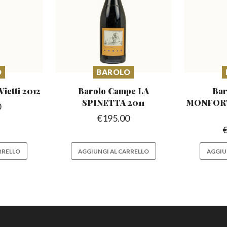
O
BAROLO
Vietti 2012
Barolo Campe LA
Bar
SPINETTA 2011
MONFOR
0
€
195.00
RRELLO
AGGIUNGI AL CARRELLO
AGGIU