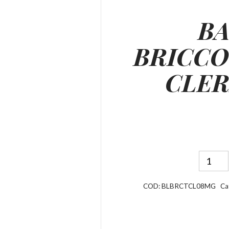
BA
BRICC
CLE
COD:
BLBRCTCL08MG
Ca