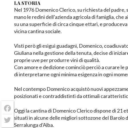
LA STORIA
Nel 1976 Domenico Clerico, su richiesta del padre, 
mano le redini dell’azienda agricola di famiglia, che 
su una superficie di circa cinque ettari, e produceva
vicina cantina sociale.
Visti però gli esigui guadagni, Domenico, coadiuvato
Giuliana nella gestione della tenuta, decise di iniziare
proprie uve per produrre vini di qualità.
Con amore e dedizione cominciò perciò a curare le p
di interpretarne ogni minima esigenza in ogni mome
Nel contempo Domenico acquistò nuovi appezzament
posizionati e contraddistinti da ottimali caratterist
Oggi la cantina di Domenico Clerico dispone di 21 ett
Facebook
situati in alcune delle migliori sottozone del Barolo
Twitter
Serralunga d’Alba.