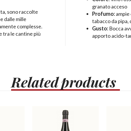
granato acceso
ata, sono raccolte
Profumo:
ampie e
e dalle mille
tabacco da pipa, 
vamente complesse.
Gusto:
Bocca avv
 tra le cantine più
apporto acido-ta
Related
products