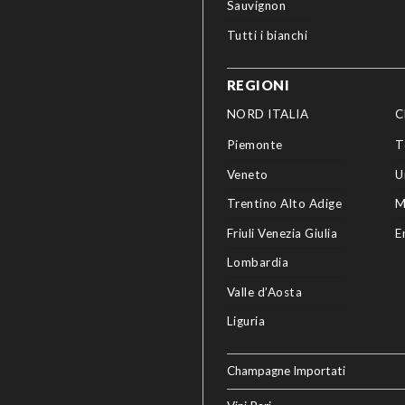
Sauvignon
Tutti i bianchi
REGIONI
NORD ITALIA
C
Piemonte
T
Veneto
U
Trentino Alto Adige
M
Friuli Venezia Giulia
E
Lombardia
Valle d’Aosta
Liguria
Champagne Importati