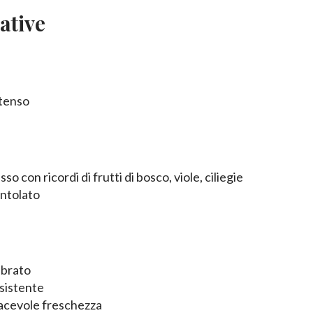
ative
ntenso
o con ricordi di frutti di bosco, viole, ciliegie
entolato
ibrato
rsistente
iacevole freschezza