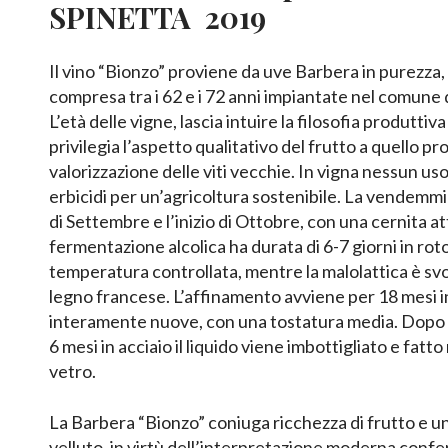
SPINETTA
2019
Il vino “Bionzo” proviene da uve Barbera in purezza, 
compresa tra i 62 e i 72 anni impiantate nel comune di
L’età delle vigne, lascia intuire la filosofia produttiva
privilegia l’aspetto qualitativo del frutto a quello pro
valorizzazione delle viti vecchie. In vigna nessun uso 
erbicidi per un’agricoltura sostenibile. La vendemmia
di Settembre e l’inizio di Ottobre, con una cernita a
fermentazione alcolica ha durata di 6-7 giorni in ro
temperatura controllata, mentre la malolattica è svol
legno francese. L’affinamento avviene per 18 mesi i
interamente nuove, con una tostatura media. Dopo u
6 mesi in acciaio il liquido viene imbottigliato e fatto
vetro.
La Barbera “Bionzo” coniuga ricchezza di frutto e un
velluto, in virtù dell’interpretazione moderna conferi