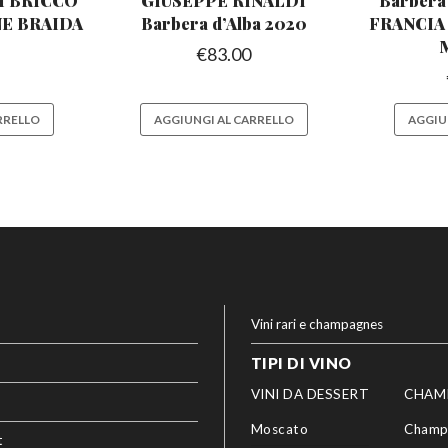
I BRICCO
GIUSEPPE RINALDI
Barbera
NE
BRAIDA
Barbera
d’Alba 2020
FRANCI
€
83.00
RRELLO
AGGIUNGI AL CARRELLO
AGGIU
Vini rari e champagnes
TIPI DI VINO
VINI DA DESSERT
CHAM
Moscato
Champ
t