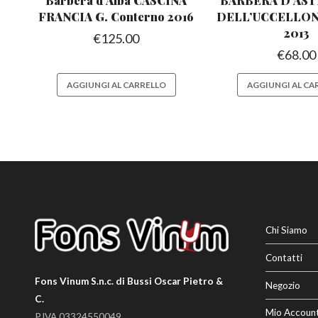
Barbera d’Alba CASCINA
BARBERA D’AST
FRANCIA G. Conterno 2016
DELL’UCCELLO
2013
€
125.00
€
68.00
AGGIUNGI AL CARRELLO
AGGIUNGI AL CA
Chi Siamo
Contatti
Fons Vinum S.n.c. di Bussi Oscar Pietro &
Negozio
C.
Mio Accoun
P.IVA 03324550049