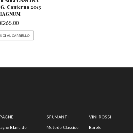
 d’Alba CASCINA
A
G. Conterno 2013
MAGNUM
€
265.00
NGI AL CARRELLO
PAGNE
SPUMANTI
VINI ROSSI
agne Blanc de
Metodo Classico
Barolo