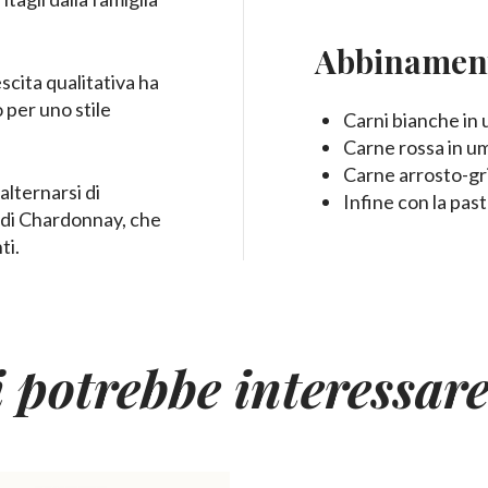
Abbinamen
escita qualitativa ha
 per uno stile
Carni bianche in
Carne rossa in u
Carne arrosto-gri
alternarsi di
Infine con la past
 di Chardonnay, che
ti.
i potrebbe interessar