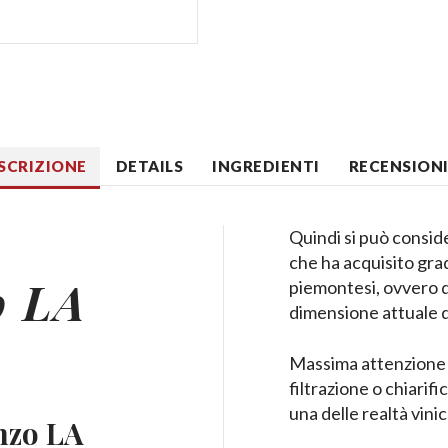
SCRIZIONE
DETAILS
INGREDIENTI
RECENSIONI 
Quindi si può conside
che ha acquisito gr
o
LA
piemontesi, ovvero q
dimensione attuale di
Massima attenzione a
filtrazione o chiarif
una delle realtà vini
onzo
LA