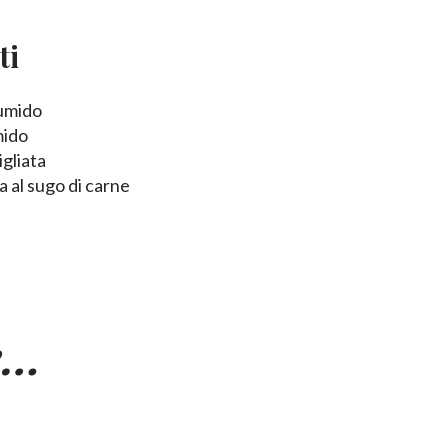
ti
 umido
mido
gliata
a al sugo di carne
e…