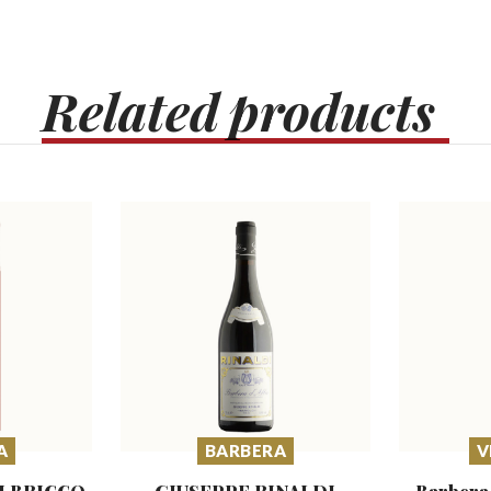
Related
products
A
BARBERA
V