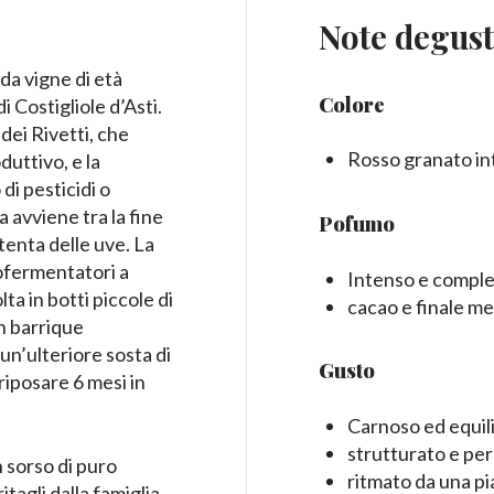
Note degust
da vigne di età
Colore
 Costigliole d’Asti.
 dei Rivetti, che
Rosso granato i
duttivo, e la
di pesticidi o
 avviene tra la fine
Pofumo
ttenta delle uve. La
tofermentatori a
Intenso e compless
ta in botti piccole di
cacao e finale m
n barrique
n’ulteriore sosta di
Gusto
 riposare 6 mesi in
Carnoso ed equil
strutturato e pe
 sorso di puro
ritmato da una p
tagli dalla famiglia