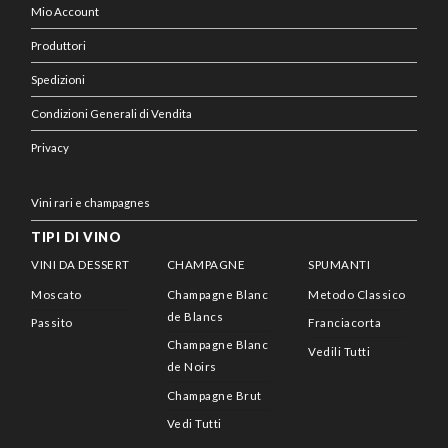
Mio Account
Produttori
Spedizioni
Condizioni Generali di Vendita
Privacy
Vini rari e champagnes
TIPI DI VINO
VINI DA DESSERT
CHAMPAGNE
SPUMANTI
Moscato
Champagne Blanc
Metodo Classico
de Blancs
Passito
Franciacorta
Champagne Blanc
Vedili Tutti
de Noirs
Champagne Brut
Vedi Tutti