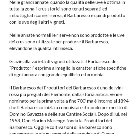
Nelle grandi annate, quando la qualità delle uve è ottima in
tutta la zona, i crus storici sono tenuti separati ed
imbottigliati come riserva; il Barbaresco è quindi prodotto
con le uve degli altri vigneti.
Nelle annate normali le riserve non sono prodotte e le uve
dei crus sono utilizzate per produrre il Barbaresco,
elevandone la qualità intrinseca.
Grazie alla varietà di vigneti utilizzati il Barbaresco dei
“Produttori” esprime al meglio le caratteristiche specifiche
di ogni annata con grande equilibrio ed armonia.
Il Barbaresco dei Produttori del Barbaresco è uno dei vini
rossi più pregiati del Piemonte, dalla storia antica. Venne
nominato per la prima volta a fine 700′ ma è intorno al 1894
che il Barbaresco inizia a conquistare il mondo per merito di
Domino Gavazza e delle sue Cantine Sociali. Dopo di lui, nel
1958, Don Fiorino Marengo fonda la Produttori del
Barbaresco. Oggi le coltivazioni di Barbaresco sono
concentrate in alcuni comuni della provincia di Cuneo,