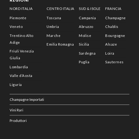
REGIONI
NORD ITALIA
CENTRO ITALIA
SUD & ISOLE
FRANCIA
Piemonte
Toscana
Campania
Champagne
Veneto
Umbria
Abruzzo
Chablis
Trentino Alto
Marche
Molise
Bourgogne
Adige
Emilia Romagna
Sicilia
Alsaze
Friuli Venezia
Sardegna
Loira
Giulia
Puglia
Sauternes
Lombardia
Valle d’Aosta
Liguria
Champagne Importati
Vini Rari
Produttori