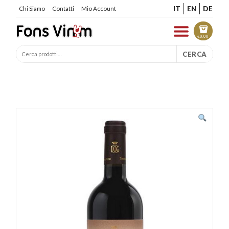
IT
EN
DE
Chi Siamo
Contatti
Mio Account
€
0.00
CERCA