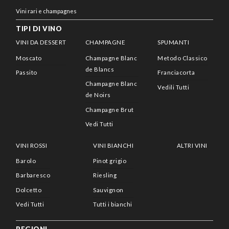
Vini rari e champagnes
TIPI DI VINO
VINI DA DESSERT
CHAMPAGNE
SPUMANTI
Moscato
Champagne Blanc
Metodo Classico
de Blancs
Passito
Franciacorta
Champagne Blanc
Vedili Tutti
de Noirs
Champagne Brut
Vedi Tutti
VINI ROSSI
VINI BIANCHI
ALTRI VINI
Barolo
Pinot grigio
Barbaresco
Riesling
Dolcetto
Sauvignon
Vedi Tutti
Tutti i bianchi