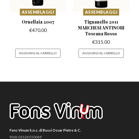
ASSEMBLAGGI
ASSEMBLAGGI
Ornellaia
2007
Tignanello 2011
MARCHESI
ANTINORI
€
470.00
Toscana Rosso
€
315.00
AGGIUNGI AL CARRELLO
AGGIUNGI AL CARRELLO
Fons Vinum S.n.c. di Bussi Oscar Pietro & C.
P.IVA 03324550049