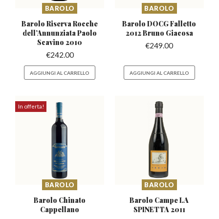
BAROLO
BAROLO
Barolo Riserva Rocche
Barolo DOCG Falletto
dell’Annunziata
Paolo
2012 Bruno Giacosa
Scavino 2010
€
249.00
€
242.00
AGGIUNGI AL CARRELLO
AGGIUNGI AL CARRELLO
In offerta!
BAROLO
BAROLO
Barolo Chinato
Barolo Campe LA
Cappellano
SPINETTA 2011