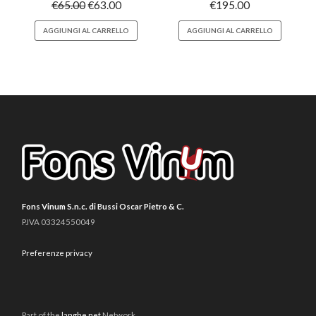
€
65.00
€
63.00
€
195.00
AGGIUNGI AL CARRELLO
AGGIUNGI AL CARRELLO
Fons Vinum S.n.c. di Bussi Oscar Pietro & C.
P.IVA 03324550049
Preferenze privacy
Part of the
langhe.net
Network