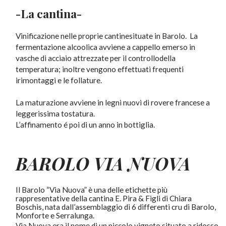
-La cantina-
Vinificazione nelle proprie cantinesituate in Barolo. La
fermentazione alcoolica avviene a cappello emerso in
vasche di acciaio attrezzate per il controllodella
temperatura; inoltre vengono effettuati frequenti
irimontaggi e le follature.
La maturazione avviene in legni nuovi di rovere francese a
leggerissima tostatura.
L’affinamento é poi di un anno in bottiglia.
BAROLO
VIA NUOVA
Il Barolo “Via Nuova” è una delle etichette più
rappresentative della cantina E. Pira & Figli di Chiara
Boschis, nata dall’assemblaggio di 6 differenti cru di Barolo,
Monforte e Serralunga.
Via Nuova era il nome di un piccolo vigneto situato a ridosso