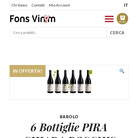
IT
Chi Siamo
Contatti
Mio Account
€
0.00
CERCA
IN OFFERTA!
BAROLO
6 Bottiglie PIRA