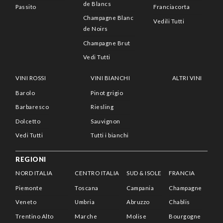
de Blancs
Passito
Franciacorta
Champagne Blanc
Vedili Tutti
de Noirs
Champagne Brut
Vedi Tutti
VINI ROSSI
VINI BIANCHI
ALTRI VINI
Barolo
Pinot grigio
Barbaresco
Riesling
Dolcetto
Sauvignon
Vedi Tutti
Tutti i bianchi
REGIONI
NORD ITALIA
CENTRO ITALIA
SUD & ISOLE
FRANCIA
Piemonte
Toscana
Campania
Champagne
Veneto
Umbria
Abruzzo
Chablis
Trentino Alto
Marche
Molise
Bourgogne