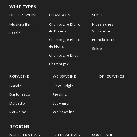
WINE TYPES
DESSERTWEINE
CHAMPAGNE
SEKTE
Muskateller
Champagne Blanc
Klassisches
de Blancs
Verfahren
Passiti
Champagne Blanc
Franciacorta
de Noirs
Sekte
Champagne Brut
Champagne
ROTWEINE
WEISSWEINE
OTHER WINES
Barolo
Pinot Grigio
Barbaresco
Riesling
Dolcetto
Sauvignon
Rotweine
Weissweine
REGIONS
NORTHERN ITALY
CENTRAL ITALY
SOUTH AND