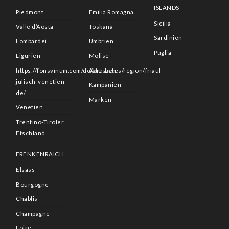
ISLANDS
Piedmont
Emilia Romagna
Sicilia
Valle d’Aosta
Toskana
Sardinien
Lombardei
Umbrien
Puglia
Ligurien
Molise
https://fonsvinum.com/de/attributes/region/friaul-
Abruzzen
julisch-venetien-
Kampanien
de/
Marken
Venetien
Trentino-Tiroler
Etschland
FRENKENRAICH
Elsass
Bourgogne
Chablis
Champagne
Loire