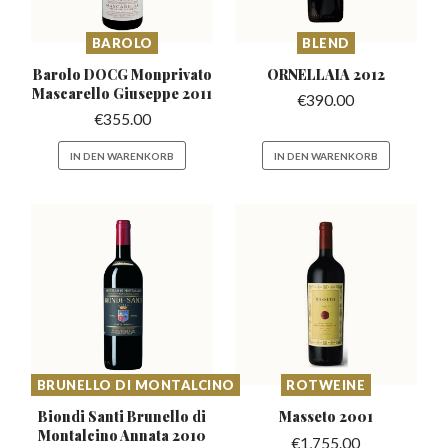
BAROLO
BLEND
Barolo DOCG Monprivato
ORNELLAIA
2012
Mascarello
Giuseppe 2011
€
390.00
€
355.00
IN DEN WARENKORB
IN DEN WARENKORB
BRUNELLO DI MONTALCINO
ROTWEINE
Biondi Santi Brunello di
Masseto
2001
Montalcino Annata 2010
€
1,755.00