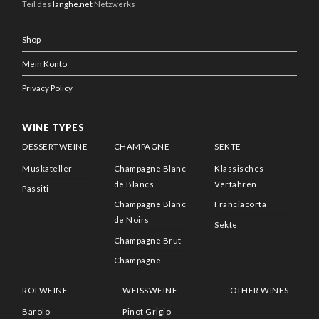
Teil des
langhe.net
Netzwerks
Shop
Mein Konto
Privacy Policy
WINE TYPES
DESSERTWEINE
CHAMPAGNE
SEKTE
Muskateller
Champagne Blanc
Klassisches
de Blancs
Verfahren
Passiti
Champagne Blanc
Franciacorta
de Noirs
Sekte
Champagne Brut
Champagne
ROTWEINE
WEISSWEINE
OTHER WINES
Barolo
Pinot Grigio