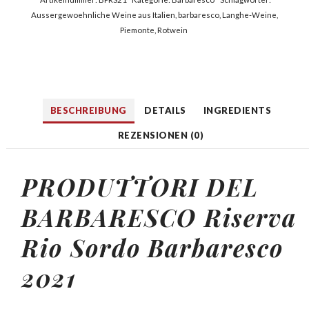
Aussergewoehnliche Weine aus Italien
,
barbaresco
,
Langhe-Weine
,
Piemonte
,
Rotwein
BESCHREIBUNG
DETAILS
INGREDIENTS
REZENSIONEN (0)
PRODUTTORI DEL
BARBARESCO
Riserva
Rio Sordo
Barbaresco
2021