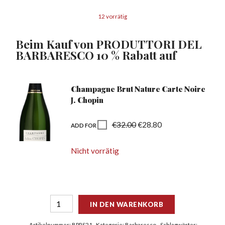
12 vorrätig
Beim Kauf von PRODUTTORI DEL
BARBARESCO 10 % Rabatt auf
Champagne Brut Nature Carte Noire
J. Chopin
€
32.00
€
28.80
ADD FOR
Nicht vorrätig
IN DEN WARENKORB
Artikelnummer:
BPRS21
Kategorie:
Barbaresco
Schlagwörter: