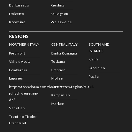
Barbaresco
Riesling
Dolcetto
Sauvignon
Rotweine
Weissweine
REGIONS
NORTHERN ITALY
CENTRAL ITALY
SOUTH AND
ISLANDS
Piedmont
Emilia Romagna
Sicilia
Valle d’Aosta
Toskana
Sardinien
Lombardei
Umbrien
Puglia
Ligurien
Molise
https://fonsvinum.com/de/attributes/region/friaul-
Abruzzen
julisch-venetien-
Kampanien
de/
Marken
Venetien
Trentino-Tiroler
Etschland