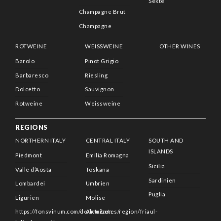
Sekte
Champagne Brut
Champagne
ROTWEINE
WEISSWEINE
OTHER WINES
Barolo
Pinot Grigio
Barbaresco
Riesling
Dolcetto
Sauvignon
Rotweine
Weissweine
REGIONS
NORTHERN ITALY
CENTRAL ITALY
SOUTH AND
ISLANDS
Piedmont
Emilia Romagna
Sicilia
Valle d’Aosta
Toskana
Sardinien
Lombardei
Umbrien
Puglia
Ligurien
Molise
https://fonsvinum.com/de/attributes/region/friaul-
Abruzzen