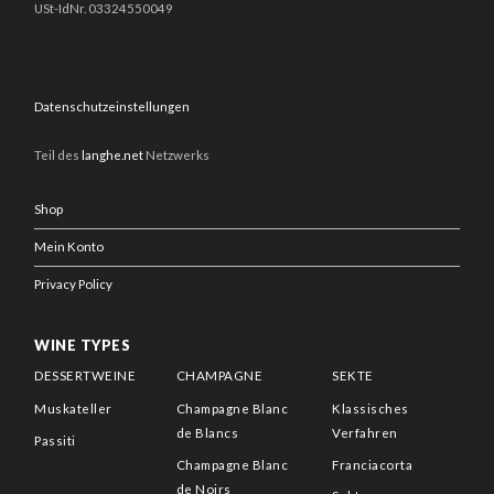
USt-IdNr. 03324550049
Datenschutzeinstellungen
Teil des
langhe.net
Netzwerks
Shop
Mein Konto
Privacy Policy
WINE TYPES
DESSERTWEINE
CHAMPAGNE
SEKTE
Muskateller
Champagne Blanc
Klassisches
de Blancs
Verfahren
Passiti
Champagne Blanc
Franciacorta
de Noirs