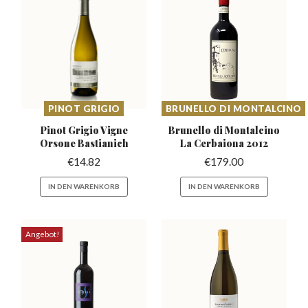
PINOT GRIGIO
BRUNELLO DI MONTALCINO
Pinot Grigio Vigne
Brunello di Montalcino
Orsone Bastianich
La Cerbaiona 2012
€
14.82
€
179.00
IN DEN WARENKORB
IN DEN WARENKORB
Angebot!