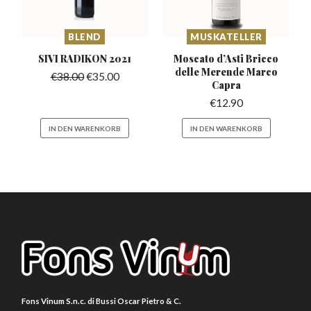
BLEND
MUSKATELLER
SIVI RADIKON
2021
Moscato d’Asti Bricco
delle Merende Marco
€
38.00
€
35.00
Capra
€
12.90
IN DEN WARENKORB
IN DEN WARENKORB
Fons Vinum S.n.c. di Bussi Oscar Pietro & C.