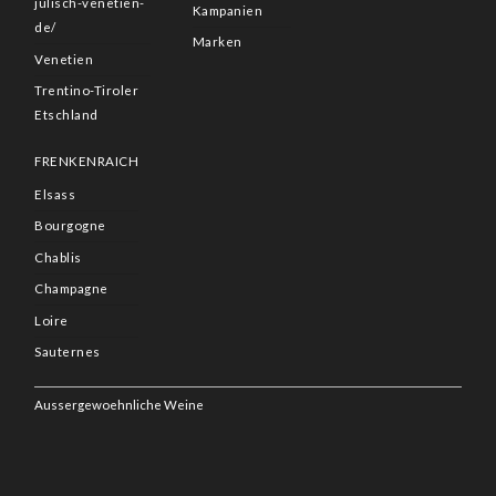
julisch-venetien-
Kampanien
de/
Marken
Venetien
Trentino-Tiroler
Etschland
FRENKENRAICH
Elsass
Bourgogne
Chablis
Champagne
Loire
Sauternes
Aussergewoehnliche Weine