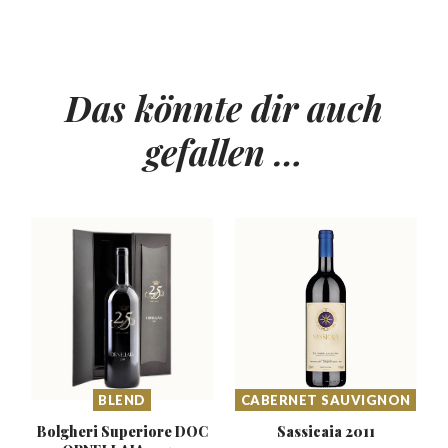
Das könnte dir auch
gefallen …
BLEND
CABERNET SAUVIGNON
Bolgheri Superiore
DOC
Sassicaia
2011