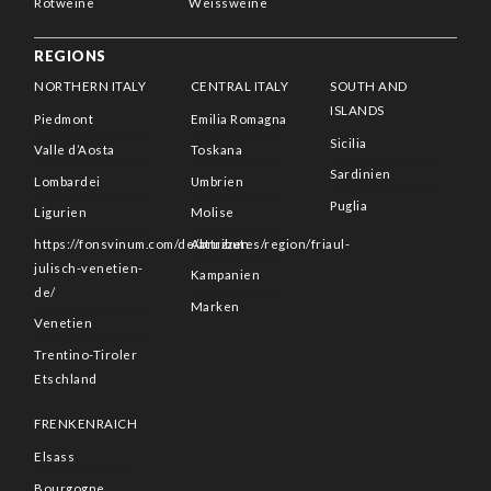
Rotweine
Weissweine
REGIONS
NORTHERN ITALY
CENTRAL ITALY
SOUTH AND
ISLANDS
Piedmont
Emilia Romagna
Sicilia
Valle d’Aosta
Toskana
Sardinien
Lombardei
Umbrien
Puglia
Ligurien
Molise
https://fonsvinum.com/de/attributes/region/friaul-
Abruzzen
julisch-venetien-
Kampanien
de/
Marken
Venetien
Trentino-Tiroler
Etschland
FRENKENRAICH
Elsass
Bourgogne