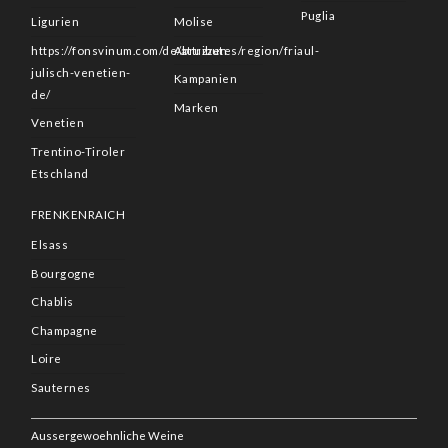
Puglia
Ligurien
Molise
https://fonsvinum.com/de/attributes/region/friaul-
Abruzzen
julisch-venetien-
Kampanien
de/
Marken
Venetien
Trentino-Tiroler
Etschland
FRENKENRAICH
Elsass
Bourgogne
Chablis
Champagne
Loire
Sauternes
Aussergewoehnliche Weine