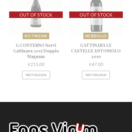
ROTWEINE
NEBBIOLO
G.CONTERNO Nervi
GATTINARA LE
Gattinara
2017 Doppio
CASTELLE
ANTONIOLO
Magnum
2010
€
215.00
€
47.00
WEITERLESEN
WEITERLESEN