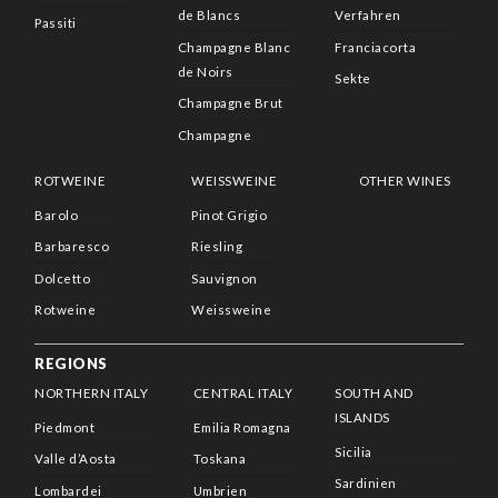
de Blancs
Verfahren
Passiti
Champagne Blanc
Franciacorta
de Noirs
Sekte
Champagne Brut
Champagne
ROTWEINE
WEISSWEINE
OTHER WINES
Barolo
Pinot Grigio
Barbaresco
Riesling
Dolcetto
Sauvignon
Rotweine
Weissweine
REGIONS
NORTHERN ITALY
CENTRAL ITALY
SOUTH AND
ISLANDS
Piedmont
Emilia Romagna
Sicilia
Valle d’Aosta
Toskana
Sardinien
Lombardei
Umbrien