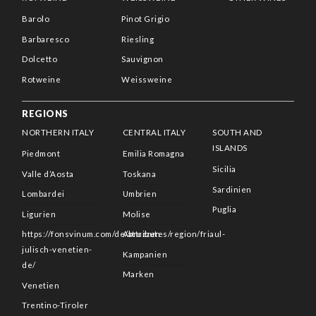
Barolo
Pinot Grigio
Barbaresco
Riesling
Dolcetto
Sauvignon
Rotweine
Weissweine
REGIONS
NORTHERN ITALY
CENTRAL ITALY
SOUTH AND
ISLANDS
Piedmont
Emilia Romagna
Sicilia
Valle d’Aosta
Toskana
Sardinien
Lombardei
Umbrien
Puglia
Ligurien
Molise
https://fonsvinum.com/de/attributes/region/friaul-
Abruzzen
julisch-venetien-
Kampanien
de/
Marken
Venetien
Trentino-Tiroler