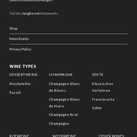
Teil des
langhe.net
Netzwerks
Shop
Mein Konto
Privacy Policy
WINE TYPES
DESSERTWEINE
CHAMPAGNE
SEKTE
Muskateller
Champagne Blanc
Klassisches
de Blancs
Verfahren
Passiti
Champagne Blanc
Franciacorta
de Noirs
Sekte
Champagne Brut
Champagne
ROTWEINE
WEISSWEINE
OTHER WINES