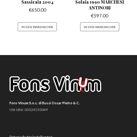
Sassicaia
2004
Solaia 1990 MARCHESI
ANTINORI
€
650.00
€
597.00
IN DEN WARENKORB
IN DEN WARENKORB
Fons Vinum S.n.c. di Bussi Oscar Pietro & C.
USt-IdNr. 03324550049
Datenschutzeinstellungen