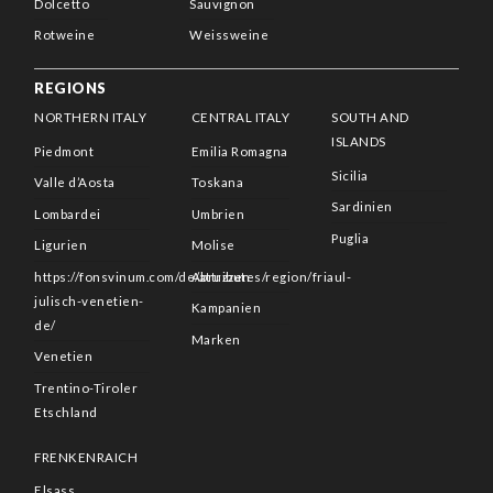
Dolcetto
Sauvignon
Rotweine
Weissweine
REGIONS
NORTHERN ITALY
CENTRAL ITALY
SOUTH AND
ISLANDS
Piedmont
Emilia Romagna
Sicilia
Valle d’Aosta
Toskana
Sardinien
Lombardei
Umbrien
Puglia
Ligurien
Molise
https://fonsvinum.com/de/attributes/region/friaul-
Abruzzen
julisch-venetien-
Kampanien
de/
Marken
Venetien
Trentino-Tiroler
Etschland
FRENKENRAICH
Elsass