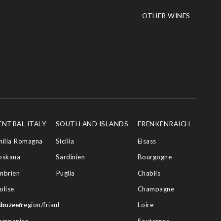
OTHER WINES
ENTRAL ITALY
SOUTH AND ISLANDS
FRENKENRAICH
milia Romagna
Sicilia
Elsass
oskana
Sardinien
Bourgogne
mbrien
Puglia
Chablis
olise
Champagne
butes/region/friaul-
bruzzen
Loire
ampanien
Sauternes