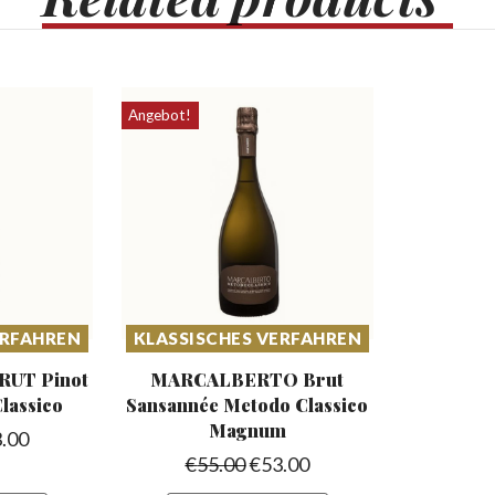
Angebot!
ERFAHREN
KLASSISCHES VERFAHREN
UT Pinot
MARCALBERTO Brut
lassico
Sansannée
Metodo Classico
Magnum
.00
€
55.00
€
53.00