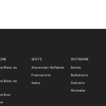
GNE
SEKTE
ROTWEINE
e Blanc de
Klassisches Verfahren
Barolo
Franciacorta
Barbaresco
e Blanc de
Sekte
Dolcetto
Rotweine
e Brut
ne