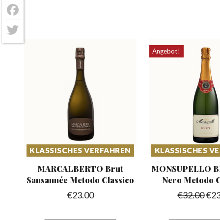
Facebook
Twitter
Angebot!
KLASSISCHES VERFAHREN
KLASSISCHES V
MARCALBERTO Brut
MONSUPELLO BR
Sansannée
Metodo Classico
Nero Metodo C
€
23.00
€
32.00
€
23