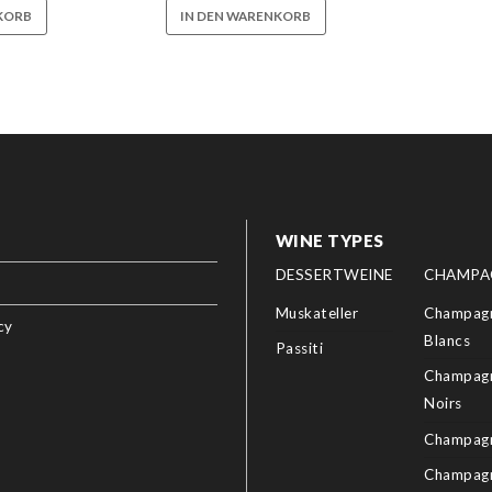
KORB
IN DEN WARENKORB
WINE TYPES
DESSERTWEINE
CHAMPA
Muskateller
Champagn
cy
Blancs
Passiti
Champagn
Noirs
Champagn
Champag