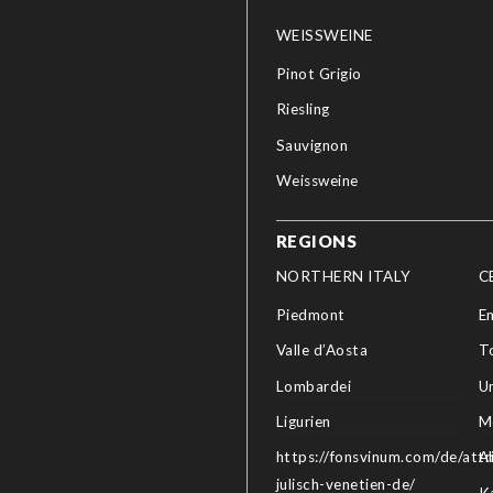
WEISSWEINE
Pinot Grigio
Riesling
Sauvignon
Weissweine
REGIONS
NORTHERN ITALY
C
Piedmont
E
Valle d’Aosta
T
Lombardei
U
Ligurien
M
https://fonsvinum.com/de/attri
A
julisch-venetien-de/
K