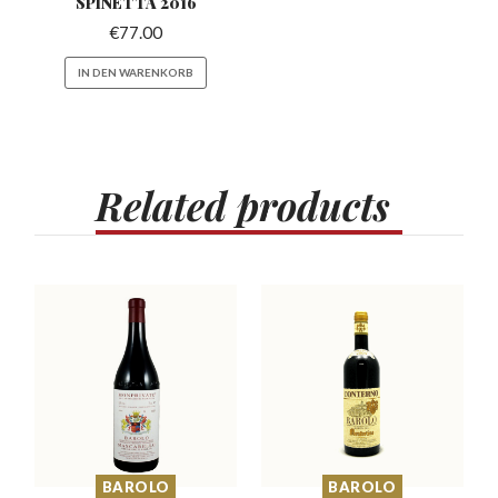
SPINETTA 2016
€
77.00
IN DEN WARENKORB
Related
products
BAROLO
BAROLO