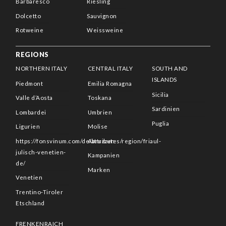
Barbaresco
Riesling
Dolcetto
Sauvignon
Rotweine
Weissweine
REGIONS
NORTHERN ITALY
CENTRAL ITALY
SOUTH AND
ISLANDS
Piedmont
Emilia Romagna
Sicilia
Valle d’Aosta
Toskana
Sardinien
Lombardei
Umbrien
Puglia
Ligurien
Molise
https://fonsvinum.com/de/attributes/region/friaul-
Abruzzen
julisch-venetien-
Kampanien
de/
Marken
Venetien
Trentino-Tiroler
Etschland
FRENKENRAICH