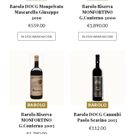
Barolo DOCG Monprivato
Barolo Riserva
Mascarello
Giuseppe
MONFORTINO
2010
G.Conterno 2000
€
559.00
€
1,890.00
IN DEN WARENKORB
IN DEN WARENKORB
BAROLO
BAROLO
Barolo Riserva
Barolo DOCG Cannubi
MONFORTINO
Paolo Scavino 2013
G.Conterno 2005
€
112.00
€
1,790.00