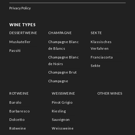
Privacy Policy
WINE TYPES
DESSERTWEINE
CHAMPAGNE
SEKTE
Muskateller
Champagne Blanc
Klassisches
de Blancs
Verfahren
Passiti
Champagne Blanc
Franciacorta
de Noirs
Sekte
Champagne Brut
Champagne
ROTWEINE
WEISSWEINE
OTHER WINES
Barolo
Pinot Grigio
Barbaresco
Riesling
Dolcetto
Sauvignon
Rotweine
Weissweine