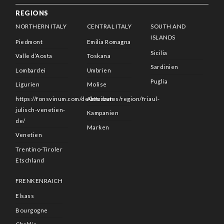
REGIONS
NORTHERN ITALY
CENTRAL ITALY
SOUTH AND
ISLANDS
Piedmont
Emilia Romagna
Sicilia
Valle d’Aosta
Toskana
Sardinien
Lombardei
Umbrien
Puglia
Ligurien
Molise
https://fonsvinum.com/de/attributes/region/friaul-
Abruzzen
julisch-venetien-
Kampanien
de/
Marken
Venetien
Trentino-Tiroler
Etschland
FRENKENRAICH
Elsass
Bourgogne