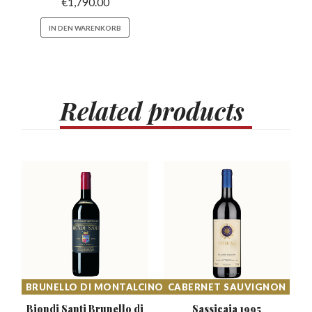
€
1,790.00
IN DEN WARENKORB
Related
products
BRUNELLO DI MONTALCINO
CABERNET SAUVIGNON
Biondi Santi Brunello di
Sassicaia
1995