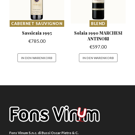
CABERNET SAUVIGNON
BLEND
Sassicaia
1995
Solaia 1990 MARCHESI
ANTINORI
€
785.00
€
597.00
IN DEN WARENKORB
IN DEN WARENKORB
Fons Vinum S.n.c. di Bussi Oscar Pietro & C.