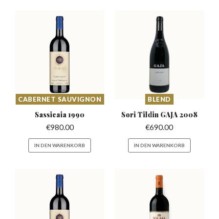
CABERNET SAUVIGNON
BLEND
Sassicaia
1990
Sori Tildin
GAJA 2008
€
980.00
€
690.00
IN DEN WARENKORB
IN DEN WARENKORB