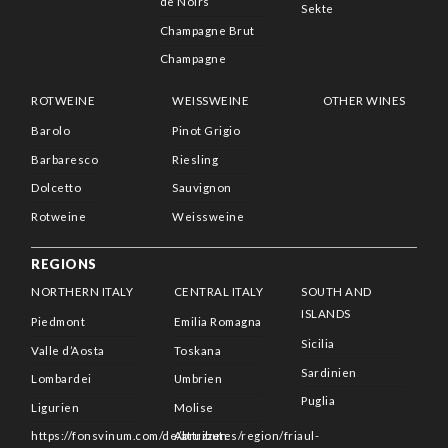
de Noirs
Sekte
Champagne Brut
Champagne
ROTWEINE
WEISSWEINE
OTHER WINES
Barolo
Pinot Grigio
Barbaresco
Riesling
Dolcetto
Sauvignon
Rotweine
Weissweine
REGIONS
NORTHERN ITALY
CENTRAL ITALY
SOUTH AND
ISLANDS
Piedmont
Emilia Romagna
Sicilia
Valle d’Aosta
Toskana
Sardinien
Lombardei
Umbrien
Puglia
Ligurien
Molise
https://fonsvinum.com/de/attributes/region/friaul-
Abruzzen