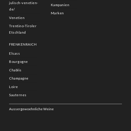
julisch-venetien-
Kampanien
de/
Marken
Venetien
Trentino-Tiroler
Etschland
FRENKENRAICH
Elsass
Bourgogne
Chablis
Champagne
Loire
Sauternes
Aussergewoehnliche Weine