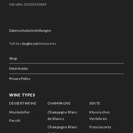
USt-IdNr. 03324550049
Datenschutzeinstellungen
Teil des
langhe.net
Netzwerks
Shop
Mein Konto
Privacy Policy
WINE TYPES
DESSERTWEINE
CHAMPAGNE
SEKTE
Muskateller
Champagne Blanc
Klassisches
de Blancs
Verfahren
Passiti
Champagne Blanc
Franciacorta