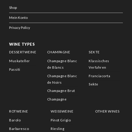
Shop
Mein Konto
Privacy Policy
WINE TYPES
DESSERTWEINE
CHAMPAGNE
SEKTE
Muskateller
Champagne Blanc
Klassisches
de Blancs
Verfahren
Passiti
Champagne Blanc
Franciacorta
de Noirs
Sekte
Champagne Brut
Champagne
ROTWEINE
WEISSWEINE
OTHER WINES
Barolo
Pinot Grigio
Barbaresco
Riesling