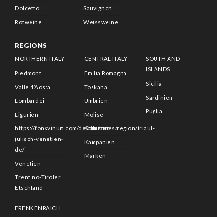
Dolcetto
Sauvignon
Rotweine
Weissweine
REGIONS
NORTHERN ITALY
CENTRAL ITALY
SOUTH AND
ISLANDS
Piedmont
Emilia Romagna
Sicilia
Valle d’Aosta
Toskana
Sardinien
Lombardei
Umbrien
Puglia
Ligurien
Molise
https://fonsvinum.com/de/attributes/region/friaul-
Abruzzen
julisch-venetien-
Kampanien
de/
Marken
Venetien
Trentino-Tiroler
Etschland
FRENKENRAICH