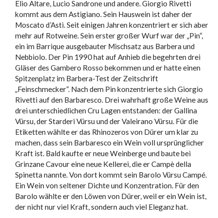
Elio Altare, Lucio Sandrone und andere. Giorgio Rivetti
kommt aus dem Astigiano. Sein Hauswein ist daher der
Moscato d’Asti. Seit einigen Jahren konzentriert er sich aber
mehr auf Rotweine. Sein erster großer Wurf war der „Pin“,
ein im Barrique ausgebauter Mischsatz aus Barbera und
Nebbiolo. Der Pin 1990 hat auf Anhieb die begehrten drei
Gläser des Gambero Rosso bekommen und er hatte einen
Spitzenplatz im Barbera-Test der Zeitschrift
„Feinschmecker“. Nach dem Pin konzentrierte sich Giorgio
Rivetti auf den Barbaresco. Drei wahrhaft große Weine aus
drei unterschiedlichen Cru Lagen entstanden: der Gallina
Vürsu, der Starderi Vürsu und der Valeirano Vürsu. Für die
Etiketten wählte er das Rhinozeros von Dürer um klar zu
machen, dass sein Barbaresco ein Wein voll ursprünglicher
Kraft ist. Bald kaufte er neue Weinberge und baute bei
Grinzane Cavour eine neue Kellerei, die er Campè della
Spinetta nannte. Von dort kommt sein Barolo Vürsu Campé.
Ein Wein von seltener Dichte und Konzentration. Für den
Barolo wählte er den Löwen von Dürer, weil er ein Wein ist,
der nicht nur viel Kraft, sondern auch viel Eleganz hat.