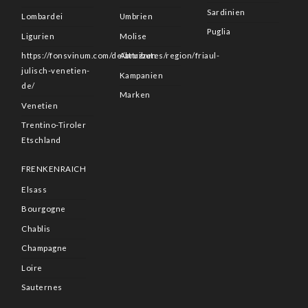
Sardinien
Lombardei
Umbrien
Puglia
Ligurien
Molise
https://fonsvinum.com/de/attributes/region/friaul-
Abruzzen
julisch-venetien-
Kampanien
de/
Marken
Venetien
Trentino-Tiroler
Etschland
FRENKENRAICH
Elsass
Bourgogne
Chablis
Champagne
Loire
Sauternes