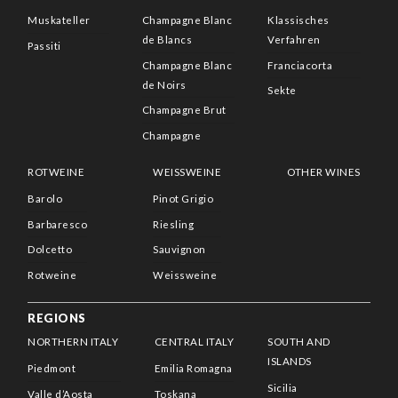
Muskateller
Champagne Blanc
Klassisches
de Blancs
Verfahren
Passiti
Champagne Blanc
Franciacorta
de Noirs
Sekte
Champagne Brut
Champagne
ROTWEINE
WEISSWEINE
OTHER WINES
Barolo
Pinot Grigio
Barbaresco
Riesling
Dolcetto
Sauvignon
Rotweine
Weissweine
REGIONS
NORTHERN ITALY
CENTRAL ITALY
SOUTH AND
ISLANDS
Piedmont
Emilia Romagna
Sicilia
Valle d’Aosta
Toskana