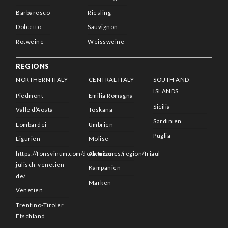
Barbaresco
Riesling
Dolcetto
Sauvignon
Rotweine
Weissweine
REGIONS
NORTHERN ITALY
CENTRAL ITALY
SOUTH AND
ISLANDS
Piedmont
Emilia Romagna
Sicilia
Valle d’Aosta
Toskana
Sardinien
Lombardei
Umbrien
Puglia
Ligurien
Molise
https://fonsvinum.com/de/attributes/region/friaul-
Abruzzen
julisch-venetien-
Kampanien
de/
Marken
Venetien
Trentino-Tiroler
Etschland