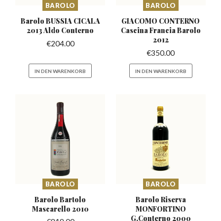
BAROLO
BAROLO
Barolo BUSSIA CICALA
GIACOMO CONTERNO
2013 Aldo Conterno
Cascina
Francia Barolo
2012
€
204.00
€
350.00
IN DEN WARENKORB
IN DEN WARENKORB
BAROLO
BAROLO
Barolo Bartolo
Barolo Riserva
Mascarello
2010
MONFORTINO
G.Conterno 2000