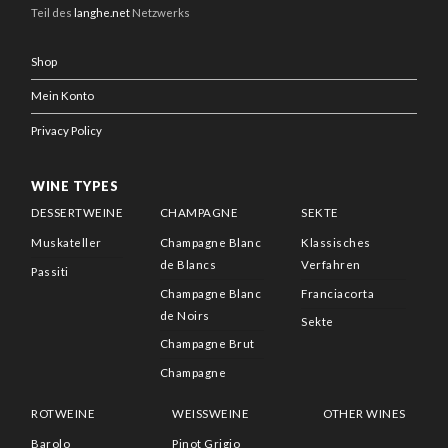
Teil des
langhe.net
Netzwerks
Shop
Mein Konto
Privacy Policy
WINE TYPES
DESSERTWEINE
CHAMPAGNE
SEKTE
Muskateller
Champagne Blanc
Klassisches
de Blancs
Verfahren
Passiti
Champagne Blanc
Franciacorta
de Noirs
Sekte
Champagne Brut
Champagne
ROTWEINE
WEISSWEINE
OTHER WINES
Barolo
Pinot Grigio