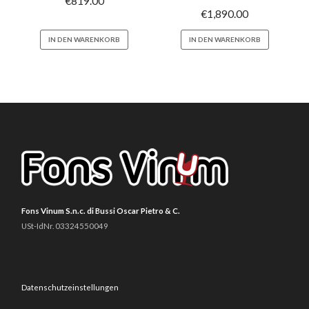
€
819.00
€
1,890.00
IN DEN WARENKORB
IN DEN WARENKORB
Fons Vinum S.n.c. di Bussi Oscar Pietro & C.
USt-IdNr. 03324550049
Datenschutzeinstellungen