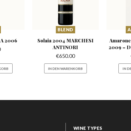
BLEND
A 2006
Solaia 2004 MARCHESI
Amarone d
ANTINORI
2009
– D
0
€
650.00
KORB
IN DEN WARENKORB
IN 
WINE TYPES