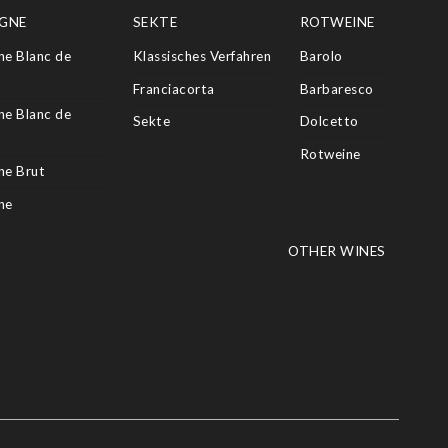
GNE
SEKTE
ROTWEINE
e Blanc de
Klassisches Verfahren
Barolo
Franciacorta
Barbaresco
e Blanc de
Sekte
Dolcetto
Rotweine
e Brut
ne
OTHER WINES