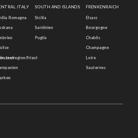
ENTRAL ITALY
SOUTH AND ISLANDS
FRENKENRAICH
milia Romagna
Sicilia
Elsass
oskana
Sardinien
Bourgogne
mbrien
Puglia
Chablis
olise
Champagne
butes/region/friaul-
bruzzen
Loire
ampanien
Sauternes
arken