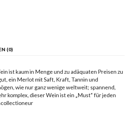
N (0)
Wein ist kaum in Menge und zu adäquaten Preisen zu
, ein Merlot mit Saft, Kraft, Tannin und
gen, wie nur ganz wenige weltweit; spannend,
ehr komplex, dieser Wein ist ein „Must“ für jeden
collectioneur