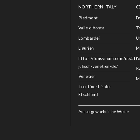
NORTHERN ITALY
C
Piedmont
E
Valle d’Aosta
T
Lombardei
U
Ligurien
M
https://fonsvinum.com/de/attri
A
julisch-venetien-de/
K
Venetien
M
Trentino-Tiroler
Etschland
Aussergewoehnliche Weine