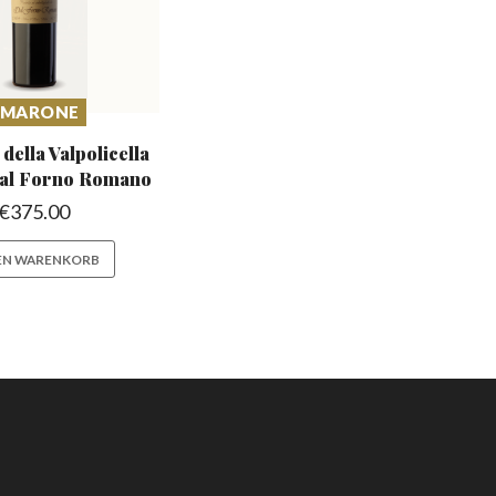
AMARONE
ella Valpolicella
al Forno Romano
€
375.00
DEN WARENKORB