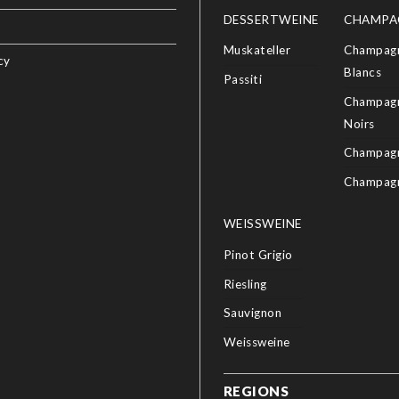
DESSERTWEINE
CHAMPA
Muskateller
Champagn
cy
Blancs
Passiti
Champagn
Noirs
Champagn
Champag
WEISSWEINE
Pinot Grigio
Riesling
Sauvignon
Weissweine
REGIONS