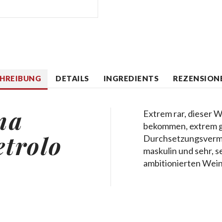
CHREIBUNG
DETAILS
INGREDIENTS
REZENSIONE
na
Extrem rar, dieser 
bekommen, extrem gut
etrolo
Durchsetzungsvermö
maskulin und sehr, s
ambitionierten Wein