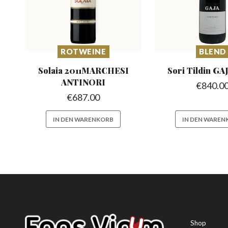
ROTWEINE
BLEND
Solaia 2011MARCHESI
Sori Tildin
GAJ
ANTINORI
€
840.0
€
687.00
IN DEN WARENKORB
IN DEN WAREN
Shop