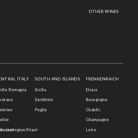
OTHER WINES
ENTRAL ITALY
SOUTH AND ISLANDS
FRENKENRAICH
milia Romagna
Sicilia
Elsass
oskana
Sardinien
Bourgogne
mbrien
Puglia
Chablis
olise
Champagne
butes/region/friaul-
bruzzen
Loire