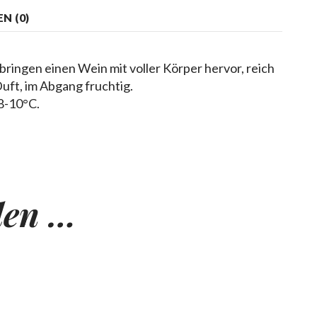
N (0)
ringen einen Wein mit voller Körper hervor, reich
ft, im Abgang fruchtig.
8-10°C.
len …