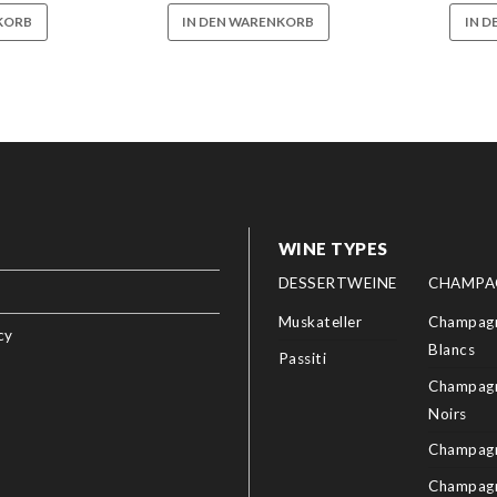
KORB
IN DEN WARENKORB
IN 
WINE TYPES
DESSERTWEINE
CHAMPA
Muskateller
Champagn
cy
Blancs
Passiti
Champagn
Noirs
Champagn
Champag