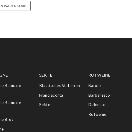
DEN WARENKORB
GNE
SEKTE
ROTWEINE
e Blanc de
Klassisches Verfahren
Barolo
Franciacorta
Barbaresco
e Blanc de
Sekte
Dolcetto
Rotweine
e Brut
ne