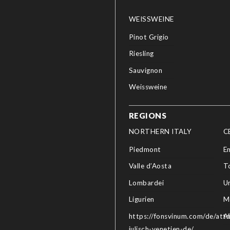
WEISSWEINE
Pinot Grigio
Riesling
Sauvignon
Weissweine
REGIONS
NORTHERN ITALY
C
Piedmont
E
Valle d’Aosta
T
Lombardei
U
Ligurien
M
https://fonsvinum.com/de/attri
A
julisch-venetien-de/