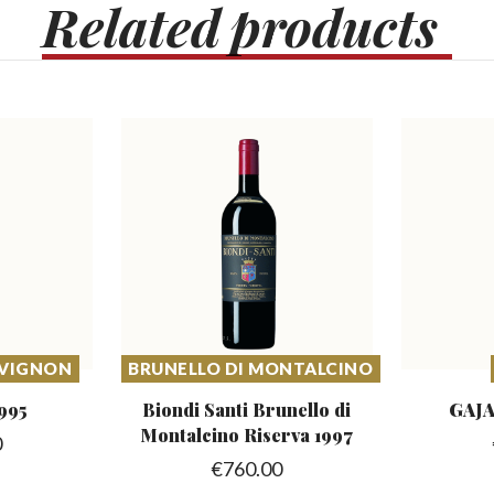
Related
products
UVIGNON
BRUNELLO DI MONTALCINO
995
Biondi Santi Brunello di
GAJA
Montalcino Riserva 1997
0
€
760.00