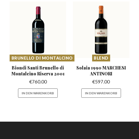
BRUNELLO DI MONTALCINO
BLEND
Biondi Santi Brunello di
Solaia 1990 MARCHESI
Montalcino Riserva 2001
ANTINORI
€
760.00
€
597.00
IN DEN WARENKORB
IN DEN WARENKORB