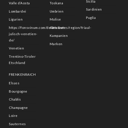
Sicilia
Valle d’Aosta
Toskana
Sardinien
Lombardei
Umbrien
Puglia
Ligurien
Molise
https://fonsvinum.com/de/attributes/region/friaul-
Abruzzen
julisch-venetien-
Kampanien
de/
Marken
Venetien
Trentino-Tiroler
Etschland
FRENKENRAICH
Elsass
Bourgogne
Chablis
Champagne
Loire
Sauternes