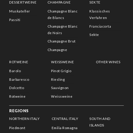
DESSERTWEINE
CHAMPAGNE
SEKTE
Muskateller
Champagne Blanc
Klassisches
de Blancs
Verfahren
Passiti
Champagne Blanc
Franciacorta
de Noirs
Sekte
Champagne Brut
Champagne
ROTWEINE
WEISSWEINE
OTHER WINES
Barolo
Pinot Grigio
Barbaresco
Riesling
Dolcetto
Sauvignon
Rotweine
Weissweine
REGIONS
NORTHERN ITALY
CENTRAL ITALY
SOUTH AND
ISLANDS
Piedmont
Emilia Romagna