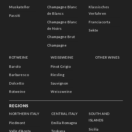
Muskateller
Champagne Blanc
Klassisches
de Blancs
Verfahren
Passiti
Champagne Blanc
Franciacorta
de Noirs
Sekte
Champagne Brut
Champagne
ROTWEINE
WEISSWEINE
OTHER WINES
Barolo
Pinot Grigio
Barbaresco
Riesling
Dolcetto
Sauvignon
Rotweine
Weissweine
REGIONS
NORTHERN ITALY
CENTRAL ITALY
SOUTH AND
ISLANDS
Piedmont
Emilia Romagna
Sicilia
Valle d’Aosta
Toskana