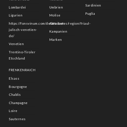
Sardinien
Lombardei
Umbrien
Puglia
Ligurien
Molise
https://fonsvinum.com/de/attributes/region/friaul-
Abruzzen
julisch-venetien-
Kampanien
de/
Marken
Venetien
Trentino-Tiroler
Etschland
FRENKENRAICH
Elsass
Bourgogne
Chablis
Champagne
Loire
Sauternes