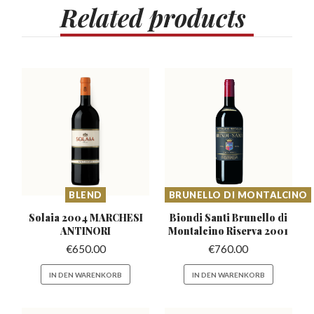
Related
products
BLEND
BRUNELLO DI MONTALCINO
Solaia 2004 MARCHESI
Biondi Santi Brunello di
ANTINORI
Montalcino Riserva 2001
€
650.00
€
760.00
IN DEN WARENKORB
IN DEN WARENKORB