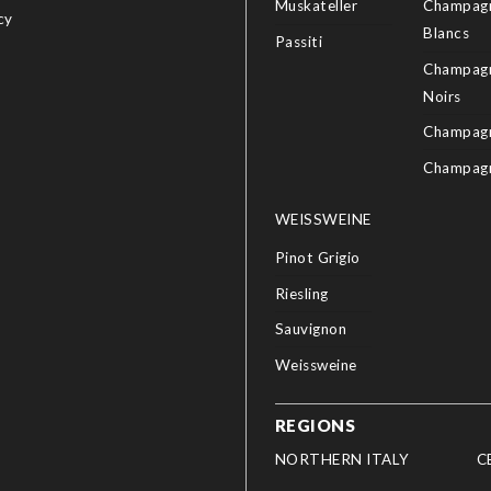
Muskateller
Champagn
cy
Blancs
Passiti
Champagn
Noirs
Champagn
Champag
WEISSWEINE
Pinot Grigio
Riesling
Sauvignon
Weissweine
REGIONS
NORTHERN ITALY
C