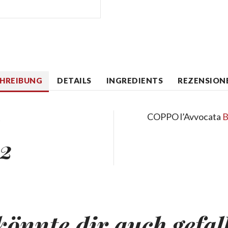
CHREIBUNG
DETAILS
INGREDIENTS
REZENSIONE
a
COPPO l’Avvocata
B
22
könnte dir auch gefal