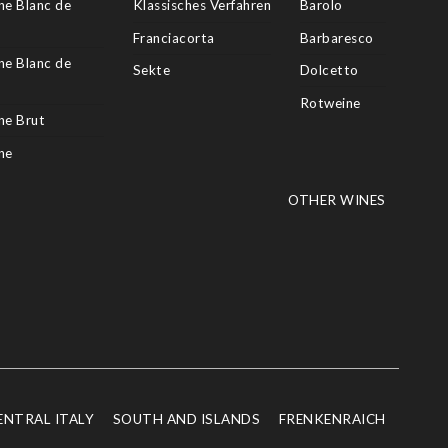
e Blanc de
Klassisches Verfahren
Barolo
Franciacorta
Barbaresco
e Blanc de
Sekte
Dolcetto
Rotweine
e Brut
ne
OTHER WINES
ENTRAL ITALY
SOUTH AND ISLANDS
FRENKENRAICH