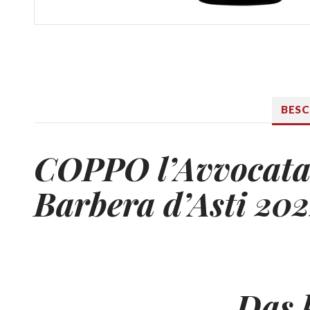
BES
COPPO
l’Avvocat
Barbera d’Asti 20
Das 