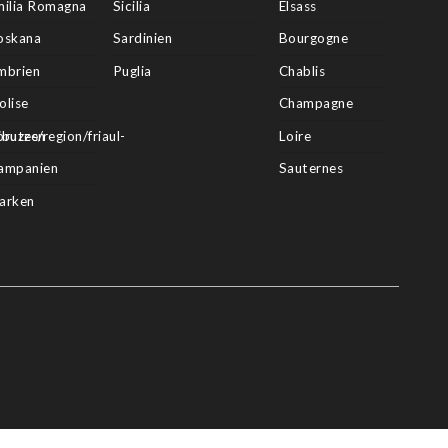
milia Romagna
Sicilia
Elsass
oskana
Sardinien
Bourgogne
mbrien
Puglia
Chablis
olise
Champagne
butes/region/friaul-
bruzzen
Loire
ampanien
Sauternes
arken