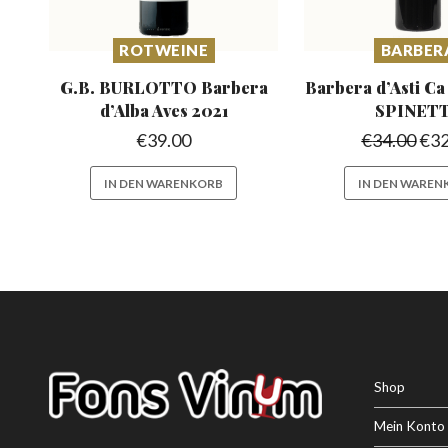
ROTWEINE
BARBER
G.B. BURLOTTO Barbera
Barbera d’Asti C
d’Alba
Aves 2021
SPINET
€
39.00
€
34.00
€
32
IN DEN WARENKORB
IN DEN WAREN
Shop
Mein Konto