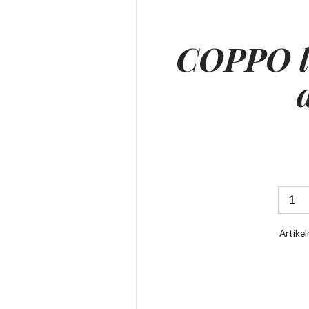
COPPO l
Artike