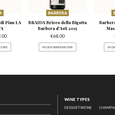
A
BARBERA
a
di Pian LA
BRAIDA Bricco della Bigotta
Barbera
TA
Barbera d’Asti 2015
Mas
.00
€
68.00
KORB
IN DEN WARENKORB
IN 
WINE TYPES
DESSERTWEINE
CHAMPA