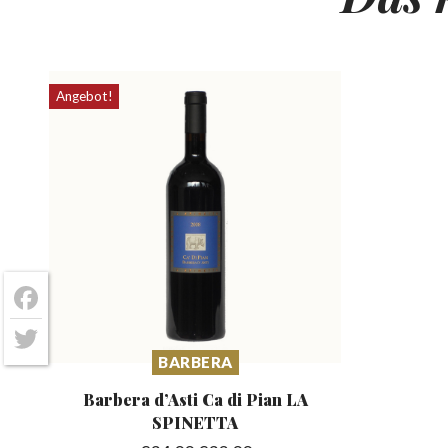
Angebot!
Facebook
Twitter
BARBERA
Barbera d’Asti Ca
di Pian LA
SPINETTA