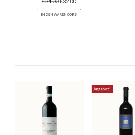
€
34.00
€
32.00
IN DEN WARENKORB
Angebot!