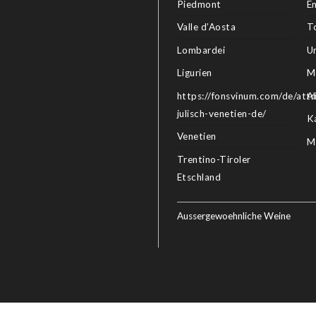
Piedmont
E
Valle d’Aosta
T
Lombardei
U
Ligurien
M
https://fonsvinum.com/de/attri
A
julisch-venetien-de/
K
Venetien
M
Trentino-Tiroler
Etschland
Aussergewoehnliche Weine