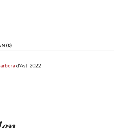
N (0)
arbera
d’Asti 2022
len …