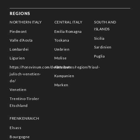
REGIONS
NORTHERN ITALY
CENTRAL ITALY
SOUTH AND
ISLANDS
Piedmont
Emilia Romagna
Sicilia
Valle d’Aosta
Toskana
Sardinien
Lombardei
Umbrien
Puglia
Ligurien
Molise
https://fonsvinum.com/de/attributes/region/friaul-
Abruzzen
julisch-venetien-
Kampanien
de/
Marken
Venetien
Trentino-Tiroler
Etschland
FRENKENRAICH
Elsass
Bourgogne