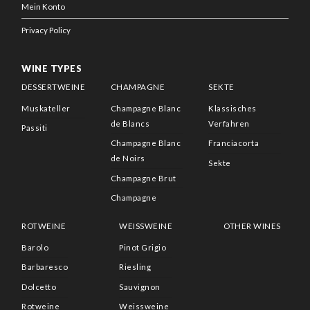
Mein Konto
Privacy Policy
WINE TYPES
DESSERTWEINE
CHAMPAGNE
SEKTE
Muskateller
Champagne Blanc
Klassisches
de Blancs
Verfahren
Passiti
Champagne Blanc
Franciacorta
de Noirs
Sekte
Champagne Brut
Champagne
ROTWEINE
WEISSWEINE
OTHER WINES
Barolo
Pinot Grigio
Barbaresco
Riesling
Dolcetto
Sauvignon
Rotweine
Weissweine