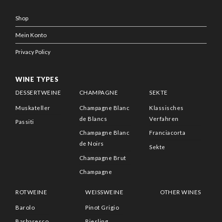
Shop
Mein Konto
Privacy Policy
WINE TYPES
DESSERTWEINE
CHAMPAGNE
SEKTE
Muskateller
Champagne Blanc
Klassisches
de Blancs
Verfahren
Passiti
Champagne Blanc
Franciacorta
de Noirs
Sekte
Champagne Brut
Champagne
ROTWEINE
WEISSWEINE
OTHER WINES
Barolo
Pinot Grigio
Barbaresco
Riesling