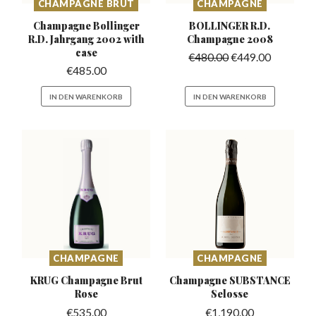
CHAMPAGNE BRUT
CHAMPAGNE
Champagne Bollinger
BOLLINGER R.D.
R.D.
Jahrgang 2002 with
Champagne 2008
case
€
480.00
€
449.00
€
485.00
IN DEN WARENKORB
IN DEN WARENKORB
CHAMPAGNE
CHAMPAGNE
KRUG Champagne
Brut
Champagne SUBSTANCE
Rose
Selosse
€
535.00
€
1,190.00