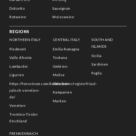
Dolcetto
Sauvignon
Rotweine
Weissweine
REGIONS
NORTHERN ITALY
CENTRAL ITALY
SOUTH AND
ISLANDS
Piedmont
Emilia Romagna
Sicilia
Valle d’Aosta
Toskana
Sardinien
Lombardei
Umbrien
Puglia
Ligurien
Molise
https://fonsvinum.com/de/attributes/region/friaul-
Abruzzen
julisch-venetien-
Kampanien
de/
Marken
Venetien
Trentino-Tiroler
Etschland
FRENKENRAICH