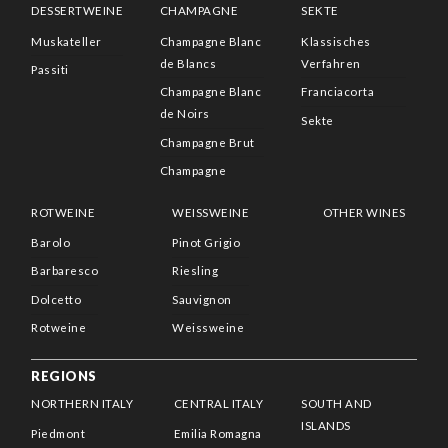
DESSERTWEINE
CHAMPAGNE
SEKTE
Muskateller
Champagne Blanc
Klassisches
de Blancs
Verfahren
Passiti
Champagne Blanc
Franciacorta
de Noirs
Sekte
Champagne Brut
Champagne
ROTWEINE
WEISSWEINE
OTHER WINES
Barolo
Pinot Grigio
Barbaresco
Riesling
Dolcetto
Sauvignon
Rotweine
Weissweine
REGIONS
NORTHERN ITALY
CENTRAL ITALY
SOUTH AND
ISLANDS
Piedmont
Emilia Romagna