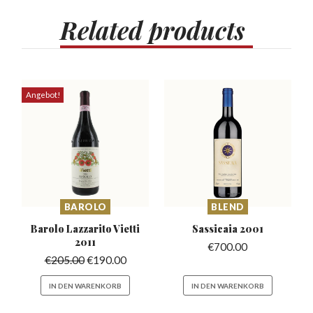
Related
products
Angebot!
BAROLO
BLEND
Barolo Lazzarito
Vietti
Sassicaia
2001
2011
€
700.00
€
205.00
€
190.00
IN DEN WARENKORB
IN DEN WARENKORB