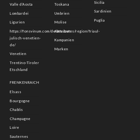
Sicilia
Valle d’Aosta
Toskana
Sardinien
Lombardei
Umbrien
Puglia
Ligurien
Molise
https://fonsvinum.com/de/attributes/region/friaul-
Abruzzen
julisch-venetien-
Kampanien
de/
Marken
Venetien
Trentino-Tiroler
Etschland
FRENKENRAICH
Elsass
Bourgogne
Chablis
Champagne
Loire
Sauternes