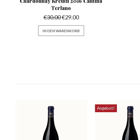
Chardonnay Kreuth 2016
Cantina
Terlano
€
30.00
€
29.00
IN DEN WARENKORB
Angebot!