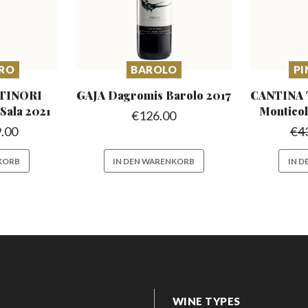
ERO
BAROLO
PI
TINORI
GAJA Dagromis
Barolo 2017
CANTINA 
 Sala 2021
Montico
€
126.00
.00
€
4
KORB
IN DEN WARENKORB
IN 
WINE TYPES