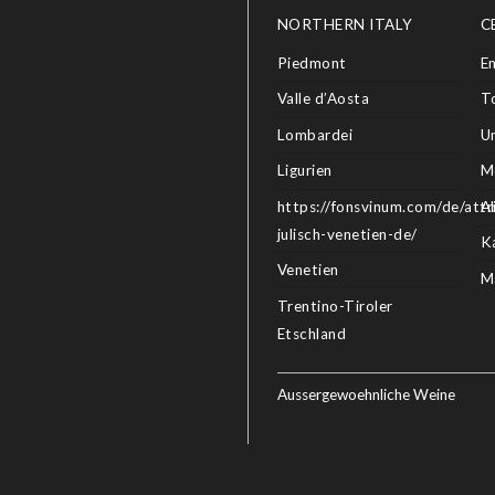
NORTHERN ITALY
C
Piedmont
E
Valle d’Aosta
T
Lombardei
U
Ligurien
M
https://fonsvinum.com/de/attri
A
julisch-venetien-de/
K
Venetien
M
Trentino-Tiroler
Etschland
Aussergewoehnliche Weine