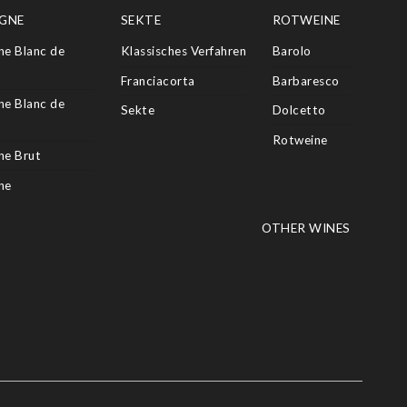
GNE
SEKTE
ROTWEINE
e Blanc de
Klassisches Verfahren
Barolo
Franciacorta
Barbaresco
e Blanc de
Sekte
Dolcetto
Rotweine
e Brut
ne
OTHER WINES