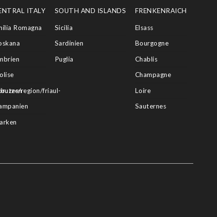
ENTRAL ITALY
SOUTH AND ISLANDS
FRENKENRAICH
milia Romagna
Sicilia
Elsass
oskana
Sardinien
Bourgogne
mbrien
Puglia
Chablis
olise
Champagne
butes/region/friaul-
bruzzen
Loire
ampanien
Sauternes
arken