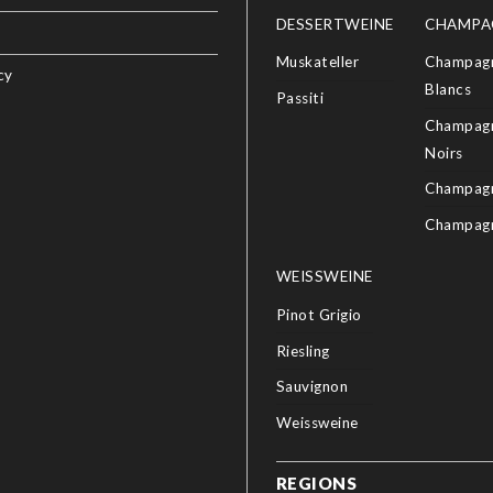
DESSERTWEINE
CHAMPA
Muskateller
Champagn
cy
Blancs
Passiti
Champagn
Noirs
Champagn
Champag
WEISSWEINE
Pinot Grigio
Riesling
Sauvignon
Weissweine
REGIONS