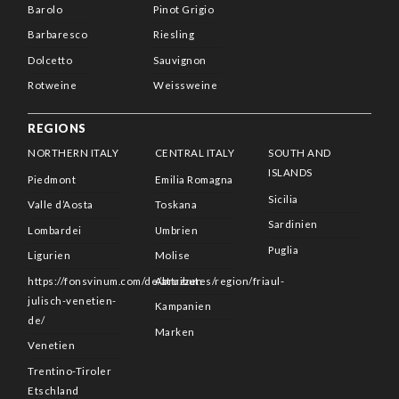
Barolo
Pinot Grigio
Barbaresco
Riesling
Dolcetto
Sauvignon
Rotweine
Weissweine
REGIONS
NORTHERN ITALY
CENTRAL ITALY
SOUTH AND
ISLANDS
Piedmont
Emilia Romagna
Sicilia
Valle d’Aosta
Toskana
Sardinien
Lombardei
Umbrien
Puglia
Ligurien
Molise
https://fonsvinum.com/de/attributes/region/friaul-
Abruzzen
julisch-venetien-
Kampanien
de/
Marken
Venetien
Trentino-Tiroler
Etschland