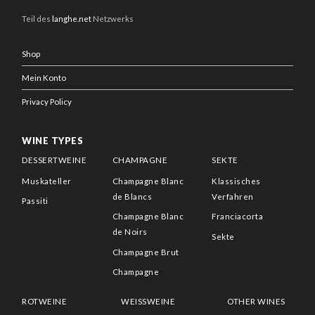
Teil des
langhe.net
Netzwerks
Shop
Mein Konto
Privacy Policy
WINE TYPES
DESSERTWEINE
CHAMPAGNE
SEKTE
Muskateller
Champagne Blanc
Klassisches
de Blancs
Verfahren
Passiti
Champagne Blanc
Franciacorta
de Noirs
Sekte
Champagne Brut
Champagne
ROTWEINE
WEISSWEINE
OTHER WINES