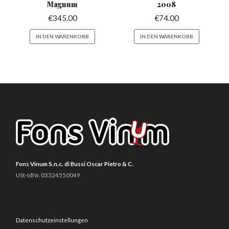
Magnum
2008
€
345.00
€
74.00
IN DEN WARENKORB
IN DEN WARENKORB
Fons Vinum S.n.c. di Bussi Oscar Pietro & C.
USt-IdNr. 03324550049
Datenschutzeinstellungen