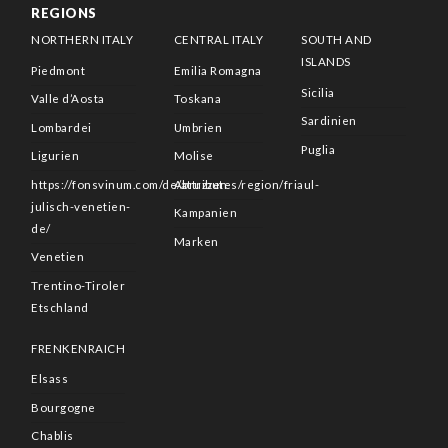
REGIONS
NORTHERN ITALY
CENTRAL ITALY
SOUTH AND
ISLANDS
Piedmont
Emilia Romagna
Sicilia
Valle d’Aosta
Toskana
Sardinien
Lombardei
Umbrien
Puglia
Ligurien
Molise
https://fonsvinum.com/de/attributes/region/friaul-
Abruzzen
julisch-venetien-
Kampanien
de/
Marken
Venetien
Trentino-Tiroler
Etschland
FRENKENRAICH
Elsass
Bourgogne
Chablis