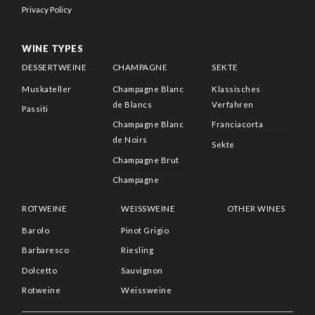
Privacy Policy
WINE TYPES
DESSERTWEINE
CHAMPAGNE
SEKTE
Muskateller
Champagne Blanc
Klassisches
de Blancs
Verfahren
Passiti
Champagne Blanc
Franciacorta
de Noirs
Sekte
Champagne Brut
Champagne
ROTWEINE
WEISSWEINE
OTHER WINES
Barolo
Pinot Grigio
Barbaresco
Riesling
Dolcetto
Sauvignon
Rotweine
Weissweine