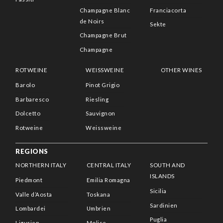
Champagne Blanc
Franciacorta
de Noirs
Sekte
Champagne Brut
Champagne
ROTWEINE
WEISSWEINE
OTHER WINES
Barolo
Pinot Grigio
Barbaresco
Riesling
Dolcetto
Sauvignon
Rotweine
Weissweine
REGIONS
NORTHERN ITALY
CENTRAL ITALY
SOUTH AND
ISLANDS
Piedmont
Emilia Romagna
Sicilia
Valle d’Aosta
Toskana
Sardinien
Lombardei
Umbrien
Puglia
Ligurien
Molise