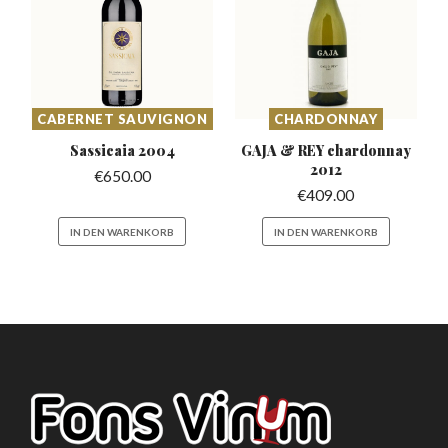
CABERNET SAUVIGNON
CHARDONNAY
Sassicaia
2004
GAJA & REY chardonnay
2012
€
650.00
€
409.00
IN DEN WARENKORB
IN DEN WARENKORB