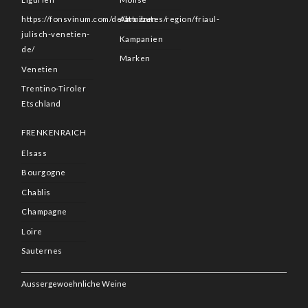
https://fonsvinum.com/de/attributes/region/friaul-
Abruzzen
julisch-venetien-
Kampanien
de/
Marken
Venetien
Trentino-Tiroler
Etschland
FRENKENRAICH
Elsass
Bourgogne
Chablis
Champagne
Loire
Sauternes
Aussergewoehnliche Weine