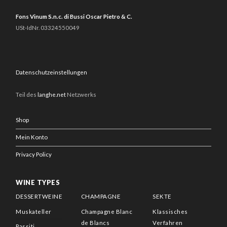
Fons Vinum S.n.c. di Bussi Oscar Pietro & C.
USt-IdNr. 03324550049
Datenschutzeinstellungen
Teil des
langhe.net
Netzwerks
Shop
Mein Konto
Privacy Policy
WINE TYPES
DESSERTWEINE
CHAMPAGNE
SEKTE
Muskateller
Champagne Blanc
Klassisches
de Blancs
Verfahren
Passiti